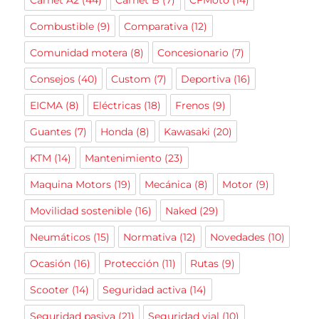
Combustible
(9)
Comparativa
(12)
Comunidad motera
(8)
Concesionario
(7)
Consejos
(40)
Custom
(7)
Deportiva
(16)
EICMA
(8)
Eléctricas
(18)
Frenos
(9)
Guantes
(7)
Honda
(8)
Kawasaki
(20)
KTM
(14)
Mantenimiento
(23)
Maquina Motors
(19)
Mecánica
(8)
Motor
(9)
Movilidad sostenible
(16)
Naked
(29)
Neumáticos
(15)
Normativa
(12)
Novedades
(10)
Ocasión
(16)
Protección
(11)
Rutas
(9)
Scooter
(14)
Seguridad activa
(14)
Seguridad pasiva
(21)
Seguridad vial
(10)