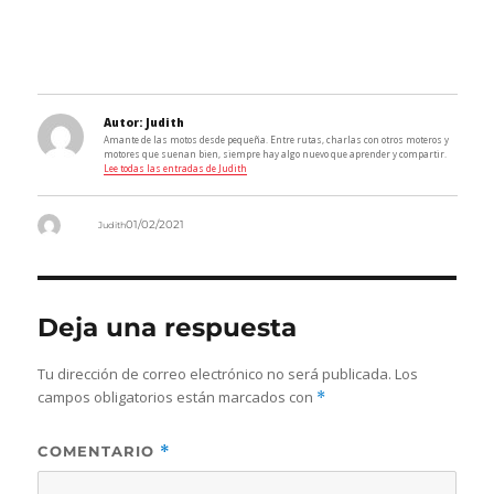
Autor:
Judith
Amante de las motos desde pequeña. Entre rutas, charlas con otros moteros y
motores que suenan bien, siempre hay algo nuevo que aprender y compartir.
Lee todas las entradas de Judith
Autor
01/02/2021
Judith
Deja una respuesta
Tu dirección de correo electrónico no será publicada.
Los
campos obligatorios están marcados con
*
COMENTARIO
*