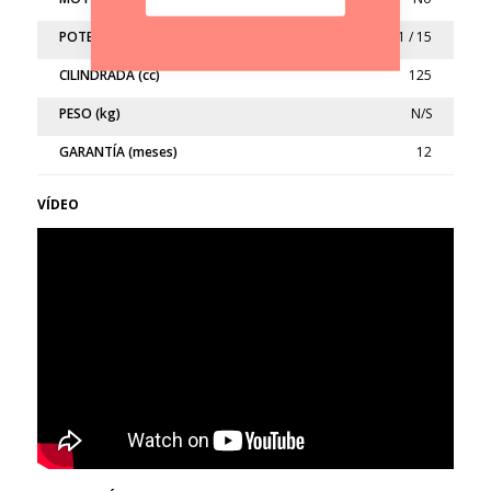
POTENCIA (kw/cv)
11 / 15
CILINDRADA (cc)
125
PESO (kg)
N/S
GARANTÍA (meses)
12
VÍDEO