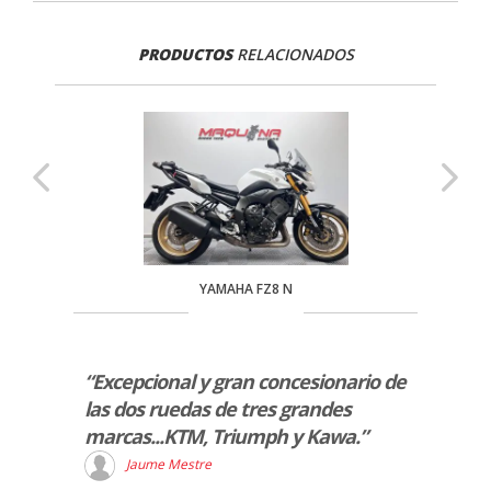
PRODUCTOS
RELACIONADOS
YAMAHA FZ8 N
ki
“Excepcional y gran concesionario de
“Ayer
te, me
las dos ruedas de tres grandes
nueva
marcas...KTM, Triumph y Kawa.”
venta
muy a
Jaume Mestre
s las
cuent