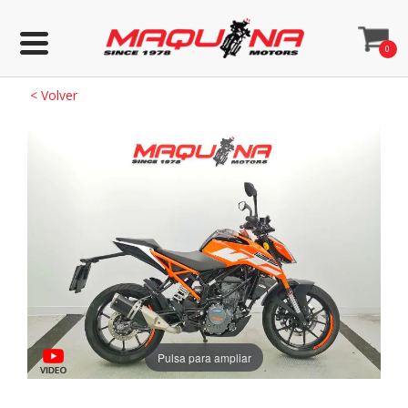
0
<
Volver
Pulsa para ampliar