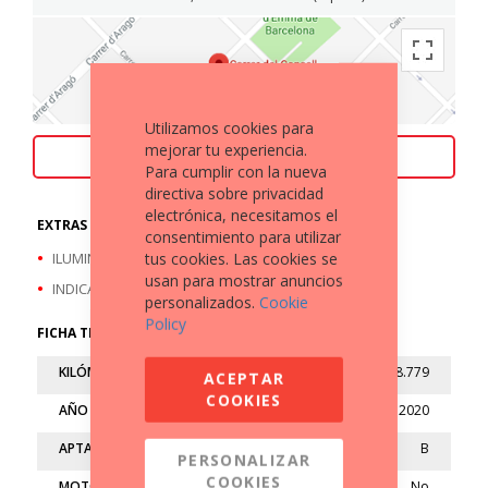
Utilizamos cookies para
mejorar tu experiencia.
ACEPTAMOS TU MOTO COMO PARTE DE PAGO
Para cumplir con la nueva
directiva sobre privacidad
electrónica, necesitamos el
EXTRAS A DESTACAR
consentimiento para utilizar
tus cookies. Las cookies se
ILUMINACIÓN LED
usan para mostrar anuncios
INDICADOR DE MARCHA
personalizados.
Cookie
Policy
FICHA TÉCNICA
KILÓMETROS
18.779
ACEPTAR
COOKIES
AÑO
2020
APTA
B
PERSONALIZAR
COOKIES
MOTO LIMITADA
No