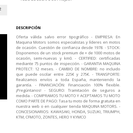
2
DESCRIPCIÓN
Oferta válida salvo error tipográfico - EMPRESA: En
Maquina Motors somos especialistas y líderes en motos
de ocasión. Cuestión de confianza desde 1978. - STOCK:
Disponemos de un stock premium de + de 1000 motos de
ocasión, semi-nuevas y km0. - CERTIFIED: certificadas
mediante 75 puntos de inspección. - GARANTIA MAQUINA
PROTECT: 12 meses. - CAMBIO DE NOMBRE: no incluido
que puede oscilar entre 225€ y 275€. - TRANSPORTE:
Realizamos envíos a toda España, manteniendo la
garantía. - FINANCIACIÓN: Financiación 100% flexible.
¡Pregúntanos! - SEGURO: Tramitación de seguros a
medida. - COMPRAMOS TU MOTO Y ACEPTAMOS TU MOTO
COMO PARTE DE PAGO: Tasa tu moto de forma gratuita en
nuestra web o en cualquier tienda MAQUINA MOTORS. -
CONCESIONARIOS: KAWASAKI, HONDA, SUZUKI, TRIUMPH,
KTM, CFMOTO, ZONTES, HERO Y KYMCO