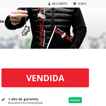
MI CUENTA
0.00 €
SERVICIO
IÓN
TÉCNICO
VENDIDA
1 año de garantía
Incluido
Buscamos tu tranquilidad.