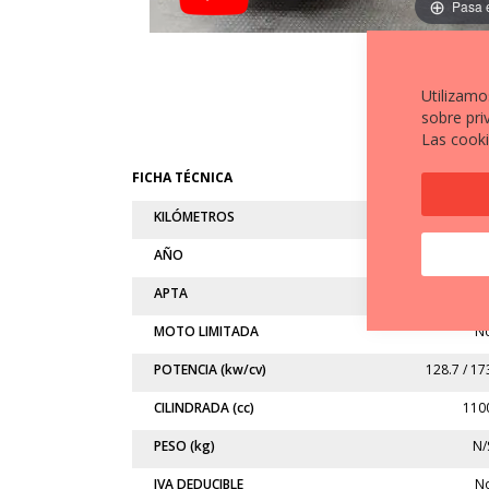
Pasa 
Utilizamo
sobre pri
Las cooki
FICHA TÉCNICA
KILÓMETROS
32.71
AÑO
202
APTA
MOTO LIMITADA
N
POTENCIA (kw/cv)
128.7 / 17
CILINDRADA (cc)
110
PESO (kg)
N/
IVA DEDUCIBLE
N