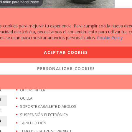
el raton para hacer zoom
s cookies para mejorar tu experiencia. Para cumplir con la nueva dire
vacidad electrónica, necesitamos el consentimiento para utilizar tus c
es se usan para mostrar anuncios personalizados.
Cookie Policy
EXTRAS A DESTACAR
ACEPTAR COOKIES
ALERON FRONTAL
0
NEUMATICO DEL/ A ESTRENAR
PERSONALIZAR COOKIES
0
PORTA MATRÍCULA
A
PROTECTOR RADIADOR
o
QUICKSHIFTER
QUILLA
3
SOPORTE CABALLETE DIABOLOS
0
SUSPENSIÓN ELECTRÓNICA
S
TAPA DE COLÍN
o
TUBO DE ESCAPE SC PROJECT