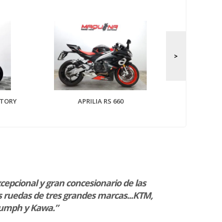
APRILIA 
CTORY
APRILIA RS 660
cepcional y gran concesionario de las
“Servicio imp
 ruedas de tres grandes marcas...KTM,
atentos, agra
iumph y Kawa.”
responsable”