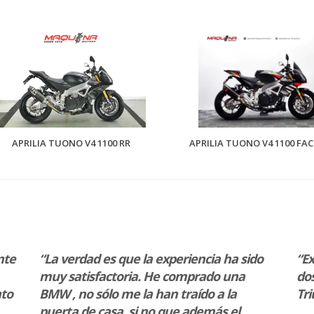
APRILIA TUONO V4 1100 RR
APRILIA TUONO V4 1100 FA
nte
“La verdad es que la experiencia ha sido
“Ex
muy satisfactoria. He comprado una
dos
nto
BMW , no sólo me la han traído a la
Tr
puerta de casa, si no que además el