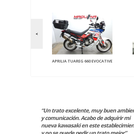
 800 R
APRILIA TUAREG 660 EVOCATIVE
o que Jose
“Un trato excelente, muy buen ambie
nto todas mis
y comunicación. Acabo de adquirir mi
 y todo
nueva kawasaki en este establecimie
 pedida mi
y no se puede pedir un trato mejor”