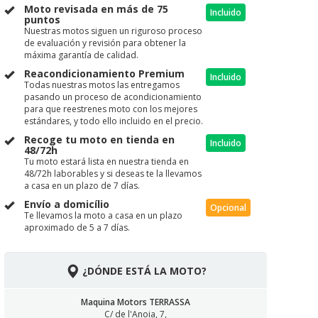
Moto revisada en más de 75
Incluido
puntos
Nuestras motos siguen un riguroso proceso
de evaluación y revisión para obtener la
máxima garantía de calidad.
Reacondicionamiento Premium
Incluido
Todas nuestras motos las entregamos
pasando un proceso de acondicionamiento
para que reestrenes moto con los mejores
estándares, y todo ello incluido en el precio.
Recoge tu moto en tienda en
Incluido
48/72h
Tu moto estará lista en nuestra tienda en
48/72h laborables y si deseas te la llevamos
a casa en un plazo de 7 días.
Envío a domicílio
Opcional
Te llevamos la moto a casa en un plazo
aproximado de 5 a 7 días.
¿DÓNDE ESTÁ LA MOTO?
Maquina Motors TERRASSA
C/ de l'Anoia, 7,