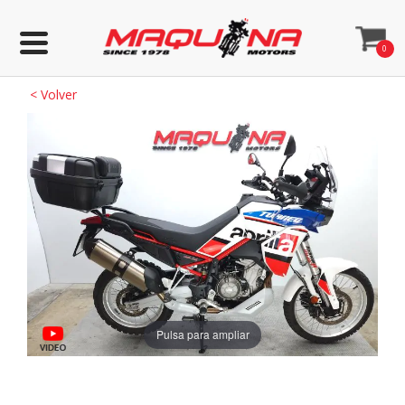
0
<
Volver
Pulsa para ampliar