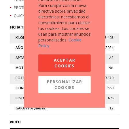
Para cumplir con la nueva
PROTECTOR RADIADOR
directiva sobre privacidad
QUICKSHIFTER
electrónica, necesitamos el
consentimiento para utilizar
FICHA TÉCNICA
tus cookies. Las cookies se
usan para mostrar anuncios
KILÓMETROS
3.403
personalizados.
Cookie
Policy
AÑO
2024
APTA
A2
ACEPTAR
COOKIES
MOTO LIMITADA
No
POTENCIA (kw/cv)
59 / 79
PERSONALIZAR
COOKIES
CILINDRADA (cc)
660
PESO (kg)
N/S
GARANTÍA (meses)
12
VÍDEO