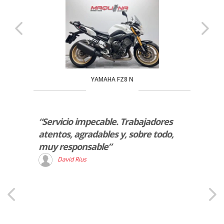
YAMAHA FZ8 N
rio de
“Servicio impecable. Trabajadores
“La v
atentos, agradables y, sobre todo,
sido 
.”
muy responsable”
una B
a la p
David Rius
ademá
muy p
R