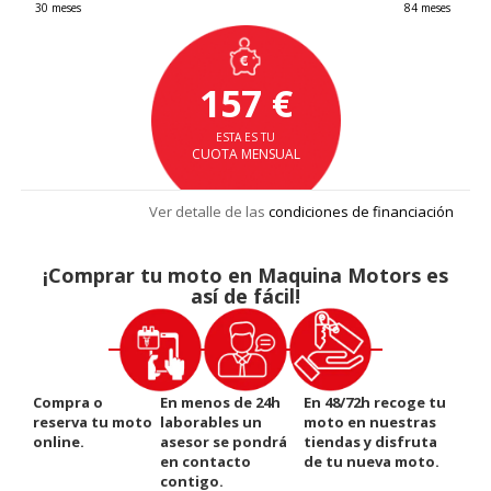
30 meses
84 meses
157 €
ESTA ES TU
CUOTA MENSUAL
Ver detalle de las
condiciones de financiación
¡Comprar tu moto en Maquina Motors es
así de fácil!
Compra o
En menos de 24h
En 48/72h recoge tu
reserva tu moto
laborables un
moto en nuestras
online.
asesor se pondrá
tiendas y disfruta
en contacto
de tu nueva moto.
contigo.