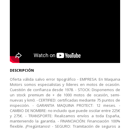
DESCRIPCIÓN
Oferta válida salvo error tipográfico - EMPRESA: En Maquina
Motors somos especialistas y líderes en motos de ocasión.
Cuestión de confianza desde 1978. - STOCK: Disponemos de
un stock premium de + de 1000 motos de ocasión, semi-
nuevas y km0. - CERTIFIED: certificadas mediante 75 puntos de
inspección. - GARANTIA MAQUINA PROTECT: 12 meses. -
CAMBIO DE NOMBRE: no incluido que puede oscilar entre 225€
y 275€. - TRANSPORTE: Realizamos envíos a toda España,
manteniendo la garantía. - FINANCIACIÓN: Financiación 100%
flexible. ¡Pregúntanos! - SEGURO: Tramitación de seguros a