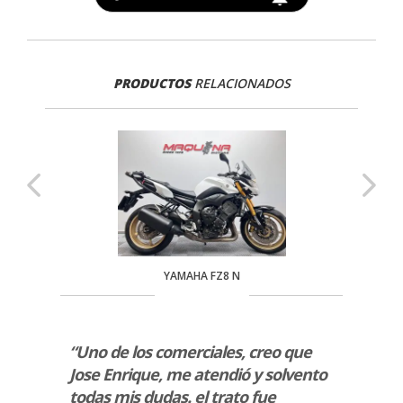
PRODUCTOS
RELACIONADOS
YAMAHA FZ8 N
res
“Uno de los comerciales, creo que
“La v
do,
Jose Enrique, me atendió y solvento
sido 
todas mis dudas. el trato fue
una B