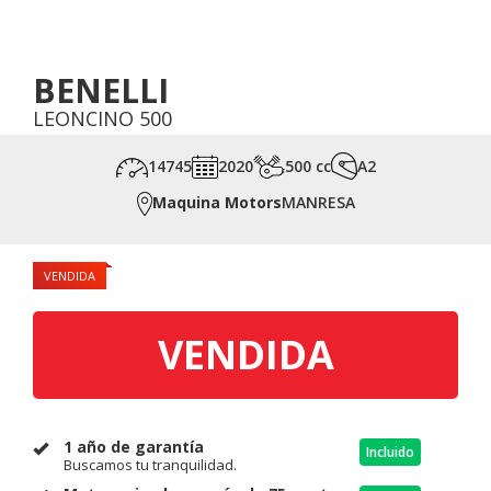
BENELLI
LEONCINO 500
14745
2020
500 cc
A2
Maquina Motors
MANRESA
VENDIDA
VENDIDA
1 año de garantía
Incluido
Buscamos tu tranquilidad.