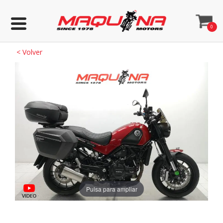
0
<
Volver
Pulsa para ampliar