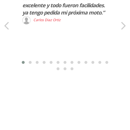
excelente y todo fueron facilidades.
a la p
ya tengo pedida mi próxima moto.”
ademá
muy p
Carlos Diaz Ortiz
R