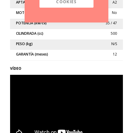
COOKIES
APTA
A2
MOTO LIMITADA
No
POTENCIA (kw/cv)
35 / 47
CILINDRADA (cc)
500
PESO (kg)
N/S
GARANTÍA (meses)
12
VÍDEO