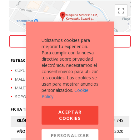
Utilizamos cookies para
ACEPTAMOS TU MOTO COMO PARTE DE PAGO
mejorar tu experiencia.
Para cumplir con la nueva
directiva sobre privacidad
EXTRAS A DESTACAR
electrónica, necesitamos el
CÚPULA
consentimiento para utilizar
tus cookies. Las cookies se
MALETA TRASERA
usan para mostrar anuncios
MALETAS LATERALES
personalizados.
Cookie
Policy
SOPORTE TELEFONO MOVIL
FICHA TÉCNICA
ACEPTAR
COOKIES
KILÓMETROS
14.745
AÑO
2020
PERSONALIZAR