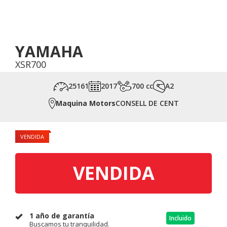
YAMAHA
XSR700
25161
2017
700 cc
A2
Maquina Motors
CONSELL DE CENT
VENDIDA
VENDIDA
1 año de garantía
Incluido
Buscamos tu tranquilidad.