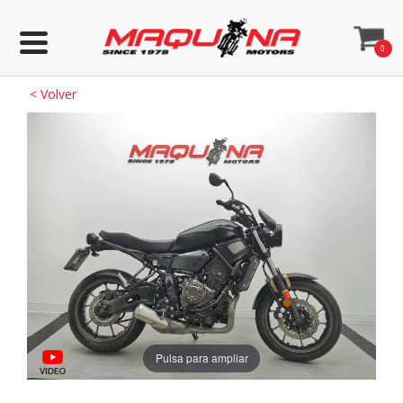
0
<
Volver
Pulsa para ampliar