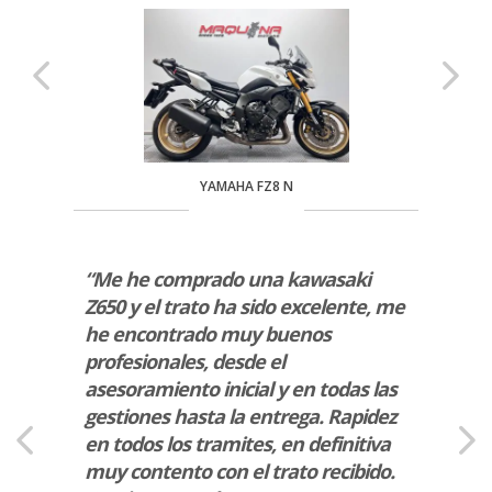
YAMAHA FZ8 N
n
“Me he comprado una kawasaki
“Un b
bo de
Z650 y el trato ha sido excelente, me
moto 
 este
he encontrado muy buenos
te as
 pedir
profesionales, desde el
y prof
asesoramiento inicial y en todas las
paso 
gestiones hasta la entrega. Rapidez
A
en todos los tramites, en definitiva
muy contento con el trato recibido.