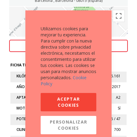
Barcelona , Barcelona - 08015 (España)
Utilizamos cookies para
mejorar tu experiencia.
Para cumplir con la nueva
ACEPTAMOS TU MOTO COMO PARTE DE PAGO
directiva sobre privacidad
electrónica, necesitamos el
consentimiento para utilizar
FICHA TÉCNICA
tus cookies. Las cookies se
usan para mostrar anuncios
KILÓMETROS
25.161
personalizados.
Cookie
Policy
AÑO
2017
APTA
A2
ACEPTAR
COOKIES
MOTO LIMITADA
Sí
POTENCIA (kw/cv)
35 / 47
PERSONALIZAR
COOKIES
CILINDRADA (cc)
700