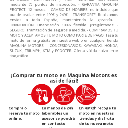
mediante 75 puntos de inspección. - GARANTIA MAQUINA
PROTECT: 12 meses. - CAMBIO DE NOMBRE: no incluido que
puede oscilar entre 199€ y 249€. - TRANSPORTE: Realizamos
envíos a toda España, manteniendo la garantía. -
FINANCIACIÓN: Financiación 100% flexible. ¡Pregúntanos! -
SEGURO: Tramitación de seguros a medida. - COMPRAMOS TU
MOTO Y ACEPTAMOS TU MOTO COMO PARTE DE PAGO: Tasa tu
moto de forma gratuita en nuestra web o en cualquier tienda
MAQUINA MOTORS. - CONCESIONARIOS: KAWASAKI, HONDA,
SUZUKI, TRIUMPH, KTM y ECOOTER. Oferta válida salvo error
tipográfico
¡Comprar tu moto en Maquina Motors es
así de fácil!
Compra o
En menos de 24h
En 48/72h recoge tu
reserva tu moto
laborables un
moto en nuestras
online.
asesor se pondrá
tiendas y disfruta
en contacto
de tu nueva moto.