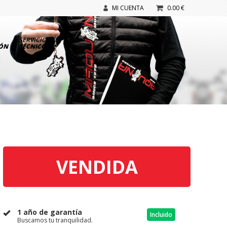
MI CUENTA
0.00 €
SERVICIO
IÓN
TÉCNICO
VENDIDA
1 año de garantía
Incluido
Buscamos tu tranquilidad.