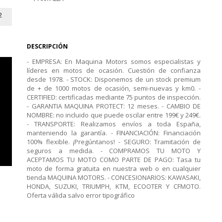
2
DESCRIPCIÓN
- EMPRESA: En Maquina Motors somos especialistas y
líderes en motos de ocasión. Cuestión de confianza
desde 1978. - STOCK: Disponemos de un stock premium
de + de 1000 motos de ocasión, semi-nuevas y km0. -
CERTIFIED: certificadas mediante 75 puntos de inspección.
- GARANTIA MAQUINA PROTECT: 12 meses. - CAMBIO DE
NOMBRE: no incluido que puede oscilar entre 199€ y 249€.
- TRANSPORTE: Realizamos envíos a toda España,
manteniendo la garantía. - FINANCIACIÓN: Financiación
100% flexible. ¡Pregúntanos! - SEGURO: Tramitación de
seguros a medida. - COMPRAMOS TU MOTO Y
ACEPTAMOS TU MOTO COMO PARTE DE PAGO: Tasa tu
moto de forma gratuita en nuestra web o en cualquier
tienda MAQUINA MOTORS. - CONCESIONARIOS: KAWASAKI,
HONDA, SUZUKI, TRIUMPH, KTM, ECOOTER Y CFMOTO.
Oferta válida salvo error tipográfico