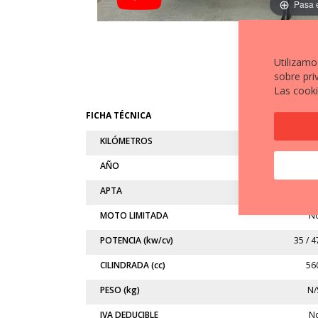
Pasa 
Utilizamo
sobre pri
Las cooki
FICHA TÉCNICA
KILÓMETROS
8.72
AÑO
202
APTA
A
MOTO LIMITADA
N
POTENCIA (kw/cv)
35 / 4
CILINDRADA (cc)
56
PESO (kg)
N/
IVA DEDUCIBLE
N