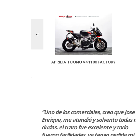
1250 GS
APRILIA TUONO V4 1100 FACTORY
 y taller!
“Uno de los comerciales, creo que Jose
s”
Enrique, me atendió y solvento todas 
dudas. el trato fue excelente y todo
fueron facilidades. ya tengo pedida mi