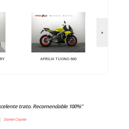
AP
ORY
APRILIA TUONO 660
xcelente trato. Recomendable 100%”
“La verdad es
muy satisfac
Daniel Coyote
BMW , no sólo
puerta de cas