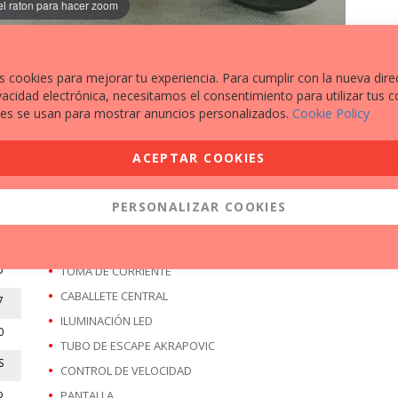
el raton para hacer zoom
s cookies para mejorar tu experiencia. Para cumplir con la nueva dire
vacidad electrónica, necesitamos el consentimiento para utilizar tus c
es se usan para mostrar anuncios personalizados.
Cookie Policy
EXTRAS A DESTACAR
ACEPTAR COOKIES
MALETA TRASERA
4
PUÑOS CALEFACTABLES
PERSONALIZAR COOKIES
3
ASIENTO CALEFACTABLE
2
SOPORTE TELEFONO MOVIL
o
TOMA DE CORRIENTE
CABALLETE CENTRAL
7
ILUMINACIÓN LED
0
TUBO DE ESCAPE AKRAPOVIC
S
CONTROL DE VELOCIDAD
o
PANTALLA