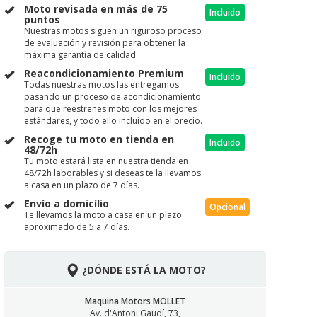
Moto revisada en más de 75
Incluido
puntos
Nuestras motos siguen un riguroso proceso
de evaluación y revisión para obtener la
máxima garantía de calidad.
Reacondicionamiento Premium
Incluido
Todas nuestras motos las entregamos
pasando un proceso de acondicionamiento
para que reestrenes moto con los mejores
estándares, y todo ello incluido en el precio.
Recoge tu moto en tienda en
Incluido
48/72h
Tu moto estará lista en nuestra tienda en
48/72h laborables y si deseas te la llevamos
a casa en un plazo de 7 días.
Envío a domicílio
Opcional
Te llevamos la moto a casa en un plazo
aproximado de 5 a 7 días.
¿DÓNDE ESTÁ LA MOTO?
Maquina Motors MOLLET
Av. d'Antoni Gaudí, 73,