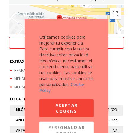
Utilizamos cookies para
mejorar tu experiencia.
ACEPTAMOS TU MOTO COMO PARTE DE PAGO
Para cumplir con la nueva
directiva sobre privacidad
electrónica, necesitamos el
EXTRAS A DESTACAR
consentimiento para utilizar
RESPALDO TRASERO
tus cookies. Las cookies se
usan para mostrar anuncios
NEUMATICO DEL/ A ESTRENAR
personalizados.
Cookie
NEUMATICO TRAS/ A ESTRENAR
Policy
FICHA TÉCNICA
ACEPTAR
KILÓMETROS
11.923
COOKIES
AÑO
2022
PERSONALIZAR
APTA
A2