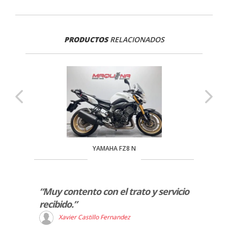
PRODUCTOS
RELACIONADOS
YAMAHA FZ8 N
r la
“Muy contento con el trato y servicio
“Serv
dores
recibido.”
atent
cana
muy r
Xavier Castillo Fernandez