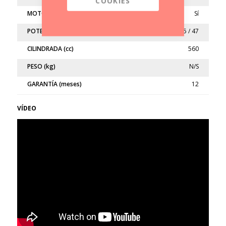
COOKIES
MOTO LIMITADA
Sí
POTENCIA (kw/cv)
35 / 47
CILINDRADA (cc)
560
PESO (kg)
N/S
GARANTÍA (meses)
12
VÍDEO