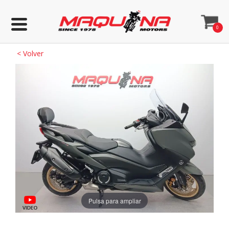
0
<
Volver
Pulsa para ampliar