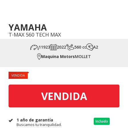
YAMAHA
T-MAX 560 TECH MAX
11923
2022
560 cc
A2
Maquina Motors
MOLLET
VENDIDA
VENDIDA
1 año de garantía
Incluido
Buscamos tu tranquilidad.