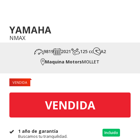
YAMAHA
NMAX
9819
2021
125 cc
A2
Maquina Motors
MOLLET
VENDIDA
VENDIDA
1 año de garantía
Incluido
Buscamos tu tranquilidad.