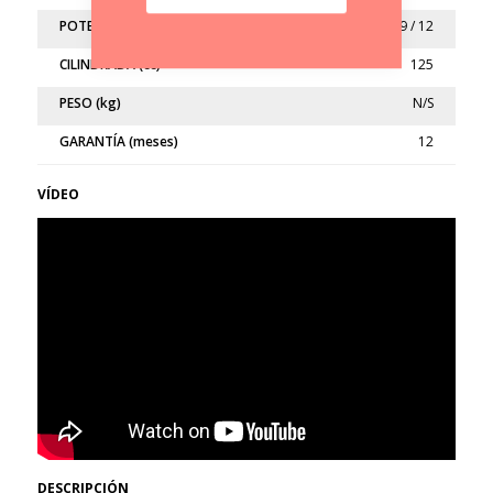
POTENCIA (kw/cv)
9 / 12
CILINDRADA (cc)
125
PESO (kg)
N/S
GARANTÍA (meses)
12
VÍDEO
DESCRIPCIÓN