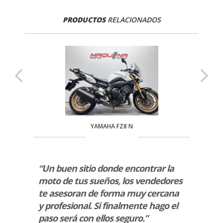
PRODUCTOS
RELACIONADOS
YAMAHA FZ8 N
la
“Un buen sitio donde encontrar la
“Ayer
mejor
moto de tus sueños, los vendedores
nueva
endo
te asesoran de forma muy cercana
venta
iumph”
y profesional. Si finalmente hago el
muy a
paso será con ellos seguro.”
cuent