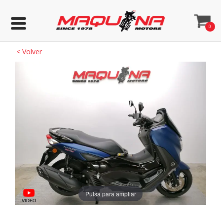
0
<
Volver
Pulsa para ampliar