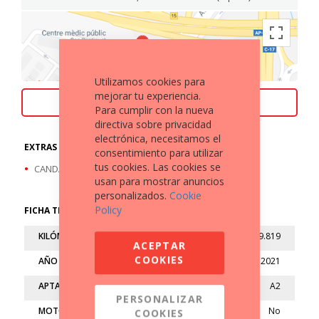
Utilizamos cookies para
mejorar tu experiencia.
ACEPTAMOS TU MOTO COMO PARTE DE PAGO
Para cumplir con la nueva
directiva sobre privacidad
electrónica, necesitamos el
EXTRAS A DESTACAR
consentimiento para utilizar
tus cookies. Las cookies se
CANDADO MANILLAR
usan para mostrar anuncios
personalizados.
Cookie
Policy
FICHA TÉCNICA
KILÓMETROS
9.819
ACEPTAR
COOKIES
AÑO
2021
APTA
A2
PERSONALIZAR
MOTO LIMITADA
No
COOKIES