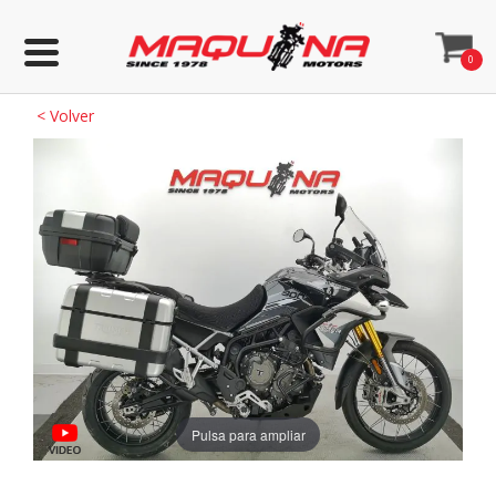
0
<
Volver
Pulsa para ampliar