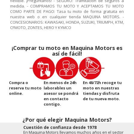
flexible. ¡Pregúntanos! - SEGURO: Tramitación de seguros a
medida. - COMPRAMOS TU MOTO Y ACEPTAMOS TU MOTO
COMO PARTE DE PAGO: Tasa tu moto de forma gratuita en
nuestra web o en cualquier tienda MAQUINA MOTORS. -
CONCESIONARIOS: KAWASAKI, HONDA, SUZUKI, TRIUMPH, KTM,
CFMOTO, ZONTES, HERO Y KYMCO
¡Comprar tu moto en Maquina Motors es
así de fácil!
Compra o
En menos de 24h
En 48/72h recoge tu
reserva tu moto
laborables un
moto en nuestras
online.
asesor se pondrá
tiendas y disfruta
en contacto
de tu nueva moto.
contigo.
¿Por qué elegir Maquina Motors?
Cuestión de conﬁanza desde 1978
En Maquina Motors llevamos muchos años en el sector