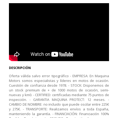
DESCRIPCIÓN
Oferta válida salvo error tipográfico - EMPRESA: En Maquina
Motors somos especialistas y líderes en motos de ocasión.
Cuestión de confianza desde 1978. - STOCK: Disponemos de
un stock premium de + de 1000 motos de ocasión, semi-
nuevas y km0. - CERTIFIED: certificadas mediante 75 puntos de
inspección. - GARANTIA MAQUINA PROTECT: 12 meses. -
CAMBIO DE NOMBRE: no incluido que puede oscilar entre 225€
y 275€. - TRANSPORTE: Realizamos envíos a toda España,
manteniendo la garantía. - FINANCIACIÓN: Financiación 100%