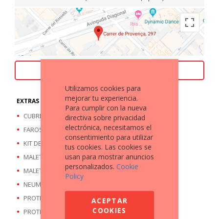
ACEPTAMOS TU MOTO COMO PARTE DE PAGO
Utilizamos cookies para
mejorar tu experiencia.
EXTRAS A DESTACAR
Para cumplir con la nueva
CUBRE CÁRTER
directiva sobre privacidad
electrónica, necesitamos el
FAROS ANTINIEBLA
consentimiento para utilizar
KIT DE ARRASTRE A ESTRENAR
tus cookies. Las cookies se
usan para mostrar anuncios
MALETA TRASERA
personalizados.
Cookie
MALETAS LATERALES
Policy
NEUMATICO TRAS/ A ESTRENAR
PROTECTOR BARRAS MOTOR
ACEPTAR
COOKIES
PROTECTOR CUBREMANOS