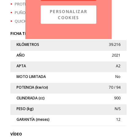
PROTECTOR DE DEPÓSITO
PERSONALIZAR
PUÑOS CALEFACTABLES
COOKIES
QUICKSHIFTER
FICHA TÉCNICA
KILÓMETROS
39.216
AÑO
2021
APTA
A2
MOTO LIMITADA
No
POTENCIA (kw/cv)
70 / 94
CILINDRADA (cc)
900
PESO (kg)
N/S
GARANTÍA (meses)
12
VÍDEO