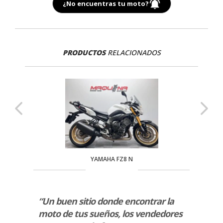
¿No encuentras tu moto?
PRODUCTOS
RELACIONADOS
YAMAHA FZ8 N
rvicio
“Un buen sitio donde encontrar la
“Exce
moto de tus sueños, los vendedores
las d