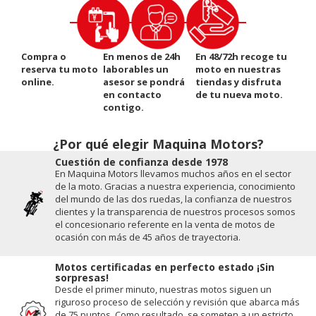
Compra o
En menos de 24h
En 48/72h recoge tu
reserva tu moto
laborables un
moto en nuestras
online.
asesor se pondrá
tiendas y disfruta
en contacto
de tu nueva moto.
contigo.
¿Por qué elegir Maquina Motors?
Cuestión de conﬁanza desde 1978
En Maquina Motors llevamos muchos años en el sector
de la moto. Gracias a nuestra experiencia, conocimiento
del mundo de las dos ruedas, la conﬁanza de nuestros
clientes y la transparencia de nuestros procesos somos
el concesionario referente en la venta de motos de
ocasión con más de 45 años de trayectoria.
Motos certificadas en perfecto estado ¡Sin
sorpresas!
Desde el primer minuto, nuestras motos siguen un
riguroso proceso de selección y revisión que abarca más
de 75 puntos. Como resultado, se someten a un estricto