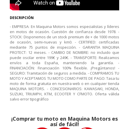
DESCRIPCIÓN
- EMPRESA: En Maquina Motors somos especialistas y líderes
en motos de ocasión. Cuestión de confianza desde 1978. -
STOCK: Disponemos de un stock premium de + de 1000 motos
de ocasión, semi-nuevas y km0. - CERTIFIED: certificadas
mediante 75 puntos de inspección. - GARANTIA MAQUINA
PROTECT: 12 meses. - CAMBIO DE NOMBRE: no incluido que
puede oscilar entre 199€ y 249€. - TRANSPORTE: Realizamos
envíos a toda España, manteniendo la garantía. -
FINANCIACIÓN: Financiación 100% flexible. ¡Pregúntanos! -
SEGURO: Tramitación de seguros a medida. - COMPRAMOS TU
MOTO Y ACEPTAMOS TU MOTO COMO PARTE DE PAGO: Tasa tu
moto de forma gratuita en nuestra web o en cualquier tienda
MAQUINA MOTORS. - CONCESIONARIOS: KAWASAKI, HONDA,
SUZUKI, TRIUMPH, KTM, ECOOTER Y CFMOTO. Oferta válida
salvo error tipográfico
¡Comprar tu moto en Maquina Motors es
así de fácil!