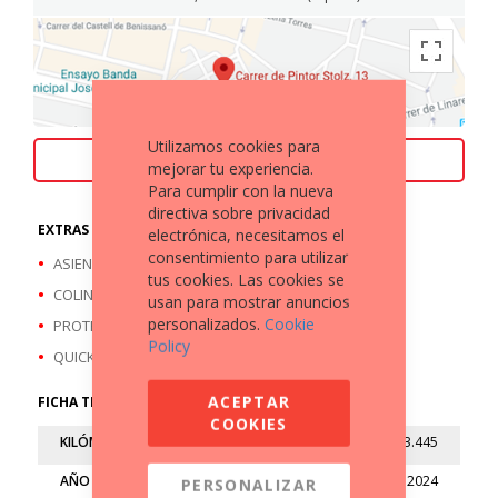
Utilizamos cookies para
ACEPTAMOS TU MOTO COMO PARTE DE PAGO
mejorar tu experiencia.
Para cumplir con la nueva
directiva sobre privacidad
EXTRAS A DESTACAR
electrónica, necesitamos el
consentimiento para utilizar
ASIENTO DE PASAJERO
tus cookies. Las cookies se
COLIN MONOPLAZA
usan para mostrar anuncios
personalizados.
Cookie
PROTECTORES TOPES ANTI-CAÍDAS
Policy
QUICKSHIFTER
ACEPTAR
FICHA TÉCNICA
COOKIES
KILÓMETROS
13.445
AÑO
2024
PERSONALIZAR