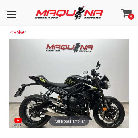
0
<
Volver
Pulsa para ampliar