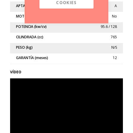
COOKIES
APTA
A
MOTO LIMITADA
No
POTENCIA (kw/cv)
95.6 / 128
CILINDRADA (cc)
765
PESO (kg)
N/S
GARANTÍA (meses)
12
VÍDEO