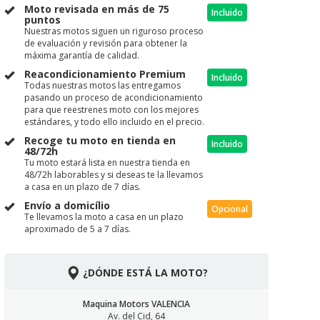
Moto revisada en más de 75
Incluido
puntos
Nuestras motos siguen un riguroso proceso
de evaluación y revisión para obtener la
máxima garantía de calidad.
Reacondicionamiento Premium
Incluido
Todas nuestras motos las entregamos
pasando un proceso de acondicionamiento
para que reestrenes moto con los mejores
estándares, y todo ello incluido en el precio.
Recoge tu moto en tienda en
Incluido
48/72h
Tu moto estará lista en nuestra tienda en
48/72h laborables y si deseas te la llevamos
a casa en un plazo de 7 días.
Envío a domicílio
Opcional
Te llevamos la moto a casa en un plazo
aproximado de 5 a 7 días.
¿DÓNDE ESTÁ LA MOTO?
Maquina Motors VALENCIA
Av. del Cid, 64