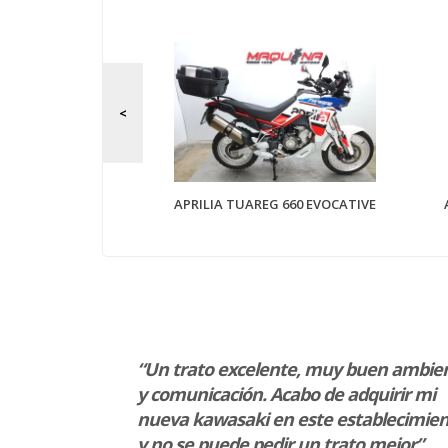
 850 GS
APRILIA TUAREG 660 EVOCATIVE
rar la moto
“Un trato excelente, muy buen ambie
s te
y comunicación. Acabo de adquirir mi
cana y
nueva kawasaki en este establecimie
ago el paso
y no se puede pedir un trato mejor”