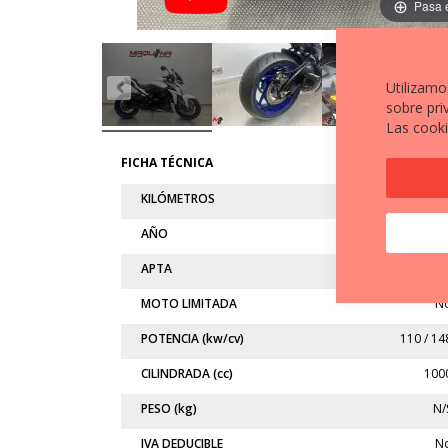
Pasa 
Utilizamo
sobre pri
Las cooki
FICHA TÉCNICA
KILÓMETROS
8.57
AÑO
202
APTA
MOTO LIMITADA
N
POTENCIA (kw/cv)
110 / 14
CILINDRADA (cc)
100
PESO (kg)
N/
IVA DEDUCIBLE
N