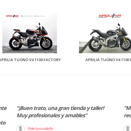
APRILIA TUONO V4 1100 FACTORY
APRILIA TUONO V4 1100 
nte
“¡Buen trato, una gran tienda y taller!
“Mu
Muy profesionales y amables”
rec
nto
Fidel Juncadella