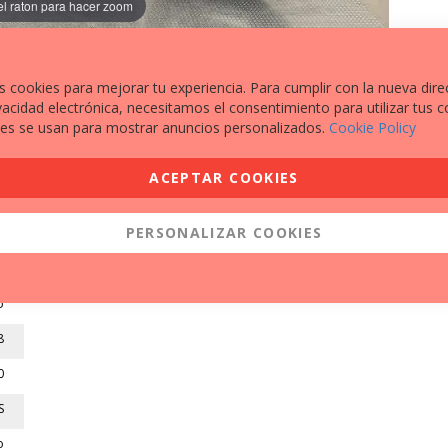
el raton para hacer zoom
s cookies para mejorar tu experiencia. Para cumplir con la nueva dire
vacidad electrónica, necesitamos el consentimiento para utilizar tus c
es se usan para mostrar anuncios personalizados.
Cookie Policy
EXTRAS A DESTACAR
ACEPTAR COOKIES
PORTA MATRÍCULAS
7
NEUMATICO DELANTERO A ESTRENAR
PERSONALIZAR COOKIES
0
NEUMATICO TRASERO A ESTRENAR
A
o
8
0
S
o