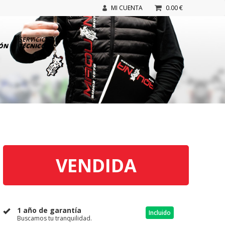
MI CUENTA
0.00 €
SERVICIO
IÓN
TÉCNICO
VENDIDA
1 año de garantía
Incluido
Buscamos tu tranquilidad.