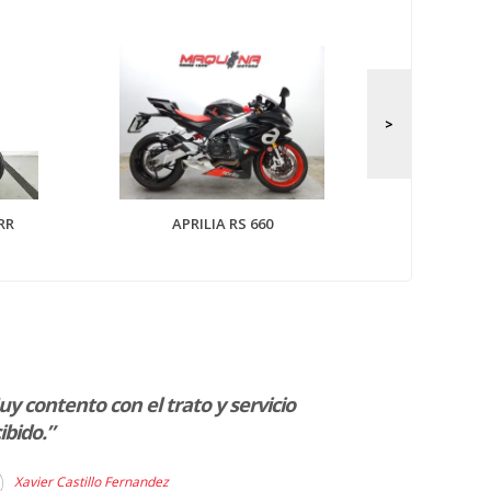
APRILIA 
RR
APRILIA RS 660
y contento con el trato y servicio
“Uno de los c
ibido.”
Enrique, me 
dudas. el tra
Xavier Castillo Fernandez
fueron facili