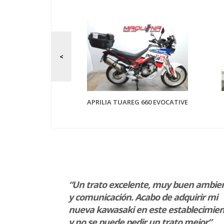
 310 R
APRILIA TUAREG 660 EVOCATIVE
 y taller!
“Un trato excelente, muy buen ambie
s”
y comunicación. Acabo de adquirir mi
nueva kawasaki en este establecimie
y no se puede pedir un trato mejor”