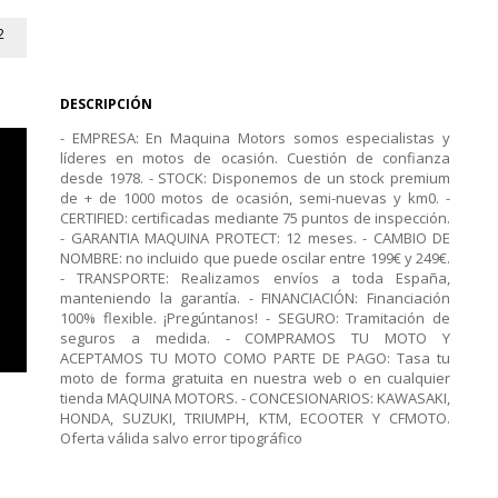
2
DESCRIPCIÓN
- EMPRESA: En Maquina Motors somos especialistas y
líderes en motos de ocasión. Cuestión de confianza
desde 1978. - STOCK: Disponemos de un stock premium
de + de 1000 motos de ocasión, semi-nuevas y km0. -
CERTIFIED: certificadas mediante 75 puntos de inspección.
- GARANTIA MAQUINA PROTECT: 12 meses. - CAMBIO DE
NOMBRE: no incluido que puede oscilar entre 199€ y 249€.
- TRANSPORTE: Realizamos envíos a toda España,
manteniendo la garantía. - FINANCIACIÓN: Financiación
100% flexible. ¡Pregúntanos! - SEGURO: Tramitación de
seguros a medida. - COMPRAMOS TU MOTO Y
ACEPTAMOS TU MOTO COMO PARTE DE PAGO: Tasa tu
moto de forma gratuita en nuestra web o en cualquier
tienda MAQUINA MOTORS. - CONCESIONARIOS: KAWASAKI,
HONDA, SUZUKI, TRIUMPH, KTM, ECOOTER Y CFMOTO.
Oferta válida salvo error tipográfico