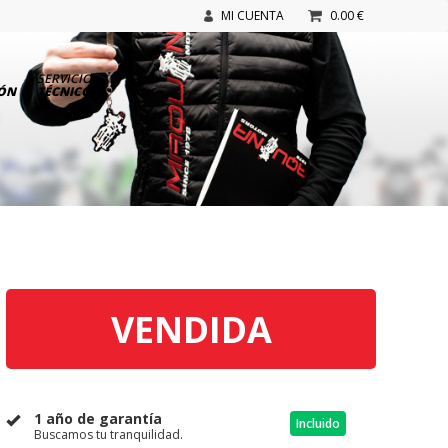
MI CUENTA
0.00 €
SERVICIO
IÓN
TÉCNICO
VENDIDA
1 año de garantía
Incluido
Buscamos tu tranquilidad.