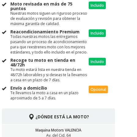
Moto revisada en más de 75
Incluido
puntos
Nuestras motos siguen un riguroso proceso
de evaluación y revisión para obtener la
máxima garantía de calidad.
Reacondicionamiento Premium
Incluido
Todas nuestras motos las entregamos
pasando un proceso de acondicionamiento
para que reestrenes moto con los mejores
estándares, y todo ello incluido en el precio.
Recoge tu moto en tienda en
Incluido
48/72h
Tu moto estará lista en nuestra tienda en
48/72h laborables y si deseas te la llevamos
a casa en un plazo de 7 días.
Envío a domicílio
Opcional
Te llevamos la moto a casa en un plazo
aproximado de 5 a 7 días.
¿DÓNDE ESTÁ LA MOTO?
Maquina Motors VALENCIA
Av. del Cid, 64