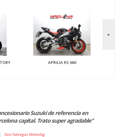
APRILIA 
CTORY
APRILIA RS 660
ncesionario Suzuki de referencia en
“La verdad es
celona capital. Trato super agradable”
muy satisfac
BMW , no sólo
Xavi Fabregas Motovlog
puerta de cas