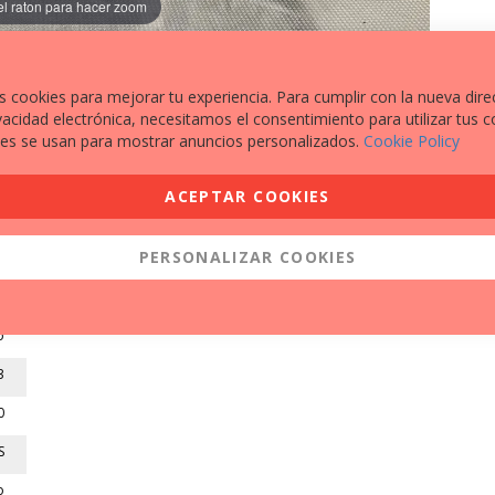
el raton para hacer zoom
s cookies para mejorar tu experiencia. Para cumplir con la nueva dire
vacidad electrónica, necesitamos el consentimiento para utilizar tus c
es se usan para mostrar anuncios personalizados.
Cookie Policy
EXTRAS A DESTACAR
ACEPTAR COOKIES
PROTECTORES TOPES ANTI-CAÍDAS
9
PERSONALIZAR COOKIES
3
2
o
3
0
S
o