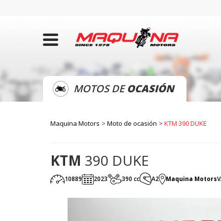
MOTOS DE
OCASIÓN
Maquina Motors
Moto de ocasión
KTM 390 DUKE
KTM
390 DUKE
10889
2023
390 cc
A2
Maquina Motors
V