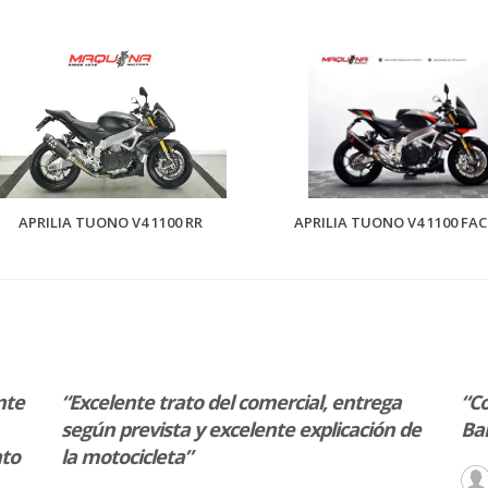
APRILIA TUONO V4 1100 RR
APRILIA TUONO V4 1100 FA
nte
“Excelente trato del comercial, entrega
“Co
según prevista y excelente explicación de
Bar
nto
la motocicleta”