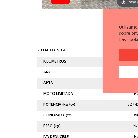
Pasa 
Utilizamo
sobre pri
Las cooki
FICHA TÉCNICA
KILÓMETROS
10.88
AÑO
202
APTA
A
MOTO LIMITADA
N
POTENCIA (kw/cv)
32 / 4
CILINDRADA (cc)
39
PESO (kg)
N/
IVA DEDUCIBLE
N