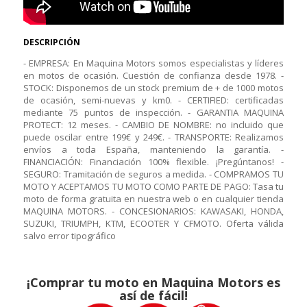
DESCRIPCIÓN
- EMPRESA: En Maquina Motors somos especialistas y líderes
en motos de ocasión. Cuestión de confianza desde 1978. -
STOCK: Disponemos de un stock premium de + de 1000 motos
de ocasión, semi-nuevas y km0. - CERTIFIED: certificadas
mediante 75 puntos de inspección. - GARANTIA MAQUINA
PROTECT: 12 meses. - CAMBIO DE NOMBRE: no incluido que
puede oscilar entre 199€ y 249€. - TRANSPORTE: Realizamos
envíos a toda España, manteniendo la garantía. -
FINANCIACIÓN: Financiación 100% flexible. ¡Pregúntanos! -
SEGURO: Tramitación de seguros a medida. - COMPRAMOS TU
MOTO Y ACEPTAMOS TU MOTO COMO PARTE DE PAGO: Tasa tu
moto de forma gratuita en nuestra web o en cualquier tienda
MAQUINA MOTORS. - CONCESIONARIOS: KAWASAKI, HONDA,
SUZUKI, TRIUMPH, KTM, ECOOTER Y CFMOTO. Oferta válida
salvo error tipográfico
¡Comprar tu moto en Maquina Motors es
así de fácil!