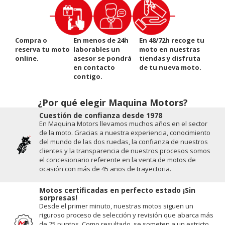
Compra o
En menos de 24h
En 48/72h recoge tu
reserva tu moto
laborables un
moto en nuestras
online.
asesor se pondrá
tiendas y disfruta
en contacto
de tu nueva moto.
contigo.
¿Por qué elegir Maquina Motors?
Cuestión de conﬁanza desde 1978
En Maquina Motors llevamos muchos años en el sector
de la moto. Gracias a nuestra experiencia, conocimiento
del mundo de las dos ruedas, la conﬁanza de nuestros
clientes y la transparencia de nuestros procesos somos
el concesionario referente en la venta de motos de
ocasión con más de 45 años de trayectoria.
Motos certificadas en perfecto estado ¡Sin
sorpresas!
Desde el primer minuto, nuestras motos siguen un
riguroso proceso de selección y revisión que abarca más
de 75 puntos. Como resultado, se someten a un estricto