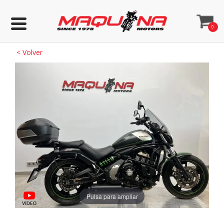
0
<
Volver
Pulsa para ampliar