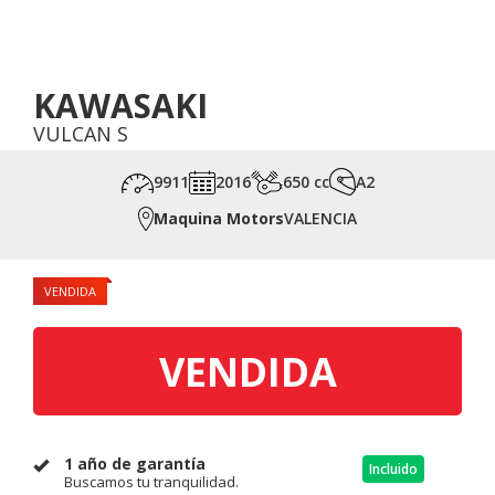
KAWASAKI
VULCAN S
9911
2016
650 cc
A2
Maquina Motors
VALENCIA
VENDIDA
VENDIDA
1 año de garantía
Incluido
Buscamos tu tranquilidad.