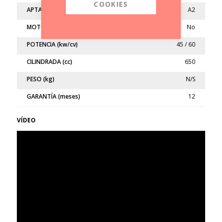
COOKIES
APTA
A2
MOTO LIMITADA
No
POTENCIA (kw/cv)
45 / 60
CILINDRADA (cc)
650
PESO (kg)
N/S
GARANTÍA (meses)
12
VÍDEO