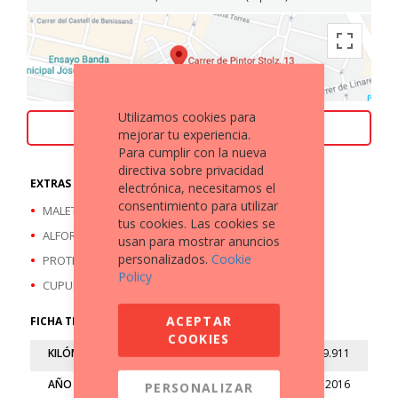
Utilizamos cookies para
ACEPTAMOS TU MOTO COMO PARTE DE PAGO
mejorar tu experiencia.
Para cumplir con la nueva
directiva sobre privacidad
EXTRAS A DESTACAR
electrónica, necesitamos el
consentimiento para utilizar
MALETA TRASERA
tus cookies. Las cookies se
ALFORJAS
usan para mostrar anuncios
personalizados.
Cookie
PROTECTOR DEFENSAS CUSTOM
Policy
CUPULA
ACEPTAR
FICHA TÉCNICA
COOKIES
KILÓMETROS
9.911
AÑO
2016
PERSONALIZAR