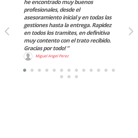
cana
he encontrado muy buenos
muy r
go el
profesionales, desde el
D
asesoramiento inicial y en todas las
gestiones hasta la entrega. Rapidez
en todos los tramites, en definitiva
muy contento con el trato recibido.
Gracias por todo! ”
Miguel Angel Perez