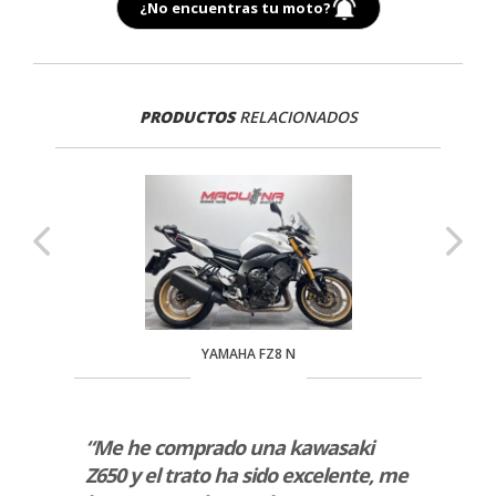
¿No encuentras tu moto?
PRODUCTOS
RELACIONADOS
YAMAHA FZ8 N
r la
“Me he comprado una kawasaki
“Serv
dores
Z650 y el trato ha sido excelente, me
atent