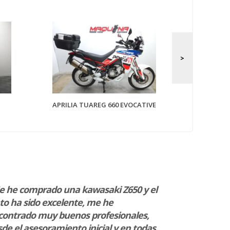
APRILIA TU
APRILIA TUAREG 660 EVOCATIVE
e he comprado una kawasaki Z650 y el
“Excepcional 
to ha sido excelente, me he
dos ruedas d
contrado muy buenos profesionales,
Triumph y Ka
de el asesoramiento inicial y en todas