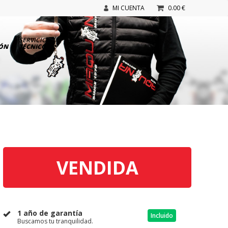
MI CUENTA
0.00 €
SERVICIO
IÓN
TÉCNICO
VENDIDA
1 año de garantía
Incluido
Buscamos tu tranquilidad.