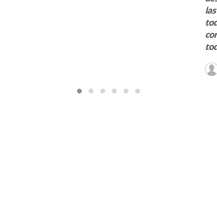
las
tod
con
tod