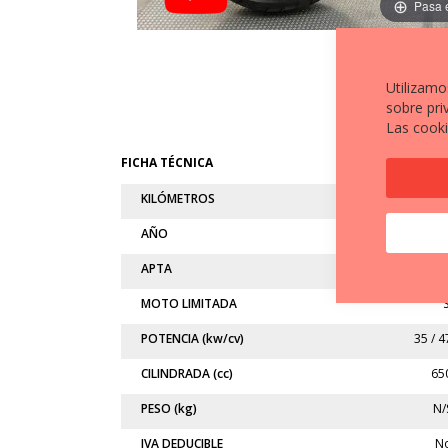
Pasa 
Utilizamo
sobre pri
Las cooki
FICHA TÉCNICA
KILÓMETROS
38.89
AÑO
202
APTA
A
MOTO LIMITADA
S
POTENCIA (kw/cv)
35 / 4
CILINDRADA (cc)
65
PESO (kg)
N/
IVA DEDUCIBLE
N