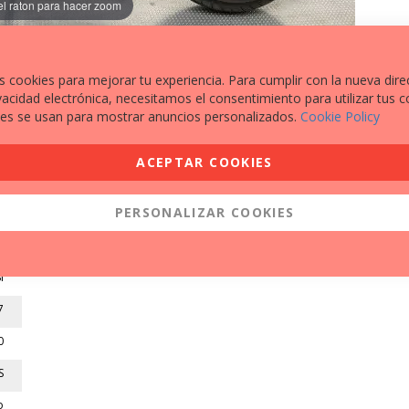
el raton para hacer zoom
s cookies para mejorar tu experiencia. Para cumplir con la nueva dire
vacidad electrónica, necesitamos el consentimiento para utilizar tus c
es se usan para mostrar anuncios personalizados.
Cookie Policy
EXTRAS A DESTACAR
ACEPTAR COOKIES
PROTECTORES TOPES ANTI-CAÍDAS
6
TUBO DE ESCAPE MIVV
PERSONALIZAR COOKIES
2
2
í
7
0
S
o