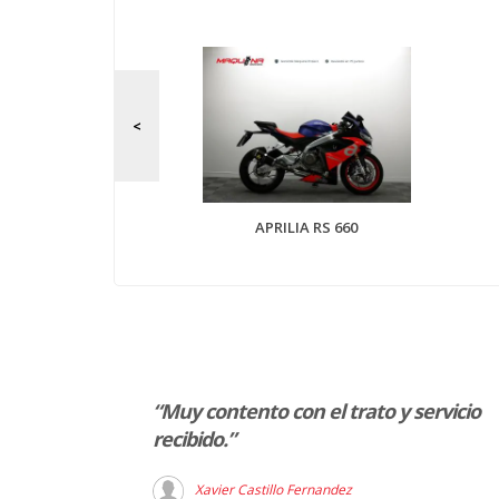
 900 GS
APRILIA RS 660
ncia ha sido
“Muy contento con el trato y servicio
rado una
recibido.”
do a la
Xavier Castillo Fernandez
emás el