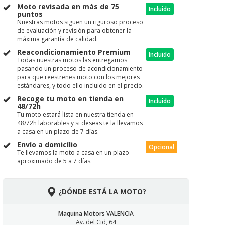
Moto revisada en más de 75
Incluido
puntos
Nuestras motos siguen un riguroso proceso
de evaluación y revisión para obtener la
máxima garantía de calidad.
Reacondicionamiento Premium
Incluido
Todas nuestras motos las entregamos
pasando un proceso de acondicionamiento
para que reestrenes moto con los mejores
estándares, y todo ello incluido en el precio.
Recoge tu moto en tienda en
Incluido
48/72h
Tu moto estará lista en nuestra tienda en
48/72h laborables y si deseas te la llevamos
a casa en un plazo de 7 días.
Envío a domicílio
Opcional
Te llevamos la moto a casa en un plazo
aproximado de 5 a 7 días.
¿DÓNDE ESTÁ LA MOTO?
Maquina Motors VALENCIA
Av. del Cid, 64