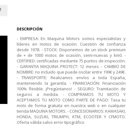
2
DESCRIPCIÓN
- EMPRESA: En Maquina Motors somos especialistas y
líderes en motos de ocasión. Cuestión de confianza
desde 1978. - STOCK: Disponemos de un stock premium
de + de 1000 motos de ocasión, semi-nuevas y km0. -
CERTIFIED: certificadas mediante 75 puntos de inspección.
- GARANTIA MAQUINA PROTECT: 12 meses. - CAMBIO DE
NOMBRE: no incluido que puede oscilar entre 199€ y 249€.
- TRANSPORTE: Realizamos envíos a toda España,
manteniendo la garantía. - FINANCIACIÓN: Financiación
100% flexible. ¡Pregúntanos! - SEGURO: Tramitación de
seguros a medida. - COMPRAMOS TU MOTO Y
ACEPTAMOS TU MOTO COMO PARTE DE PAGO: Tasa tu
moto de forma gratuita en nuestra web o en cualquier
tienda MAQUINA MOTORS. - CONCESIONARIOS: KAWASAKI,
HONDA, SUZUKI, TRIUMPH, KTM, ECOOTER Y CFMOTO.
Oferta válida salvo error tipográfico