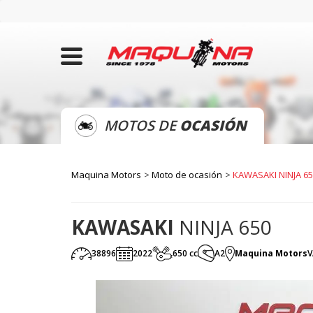
MOTOS DE
OCASIÓN
Maquina Motors
Moto de ocasión
KAWASAKI NINJA 6
KAWASAKI
NINJA 650
38896
2022
650 cc
A2
Maquina Motors
V