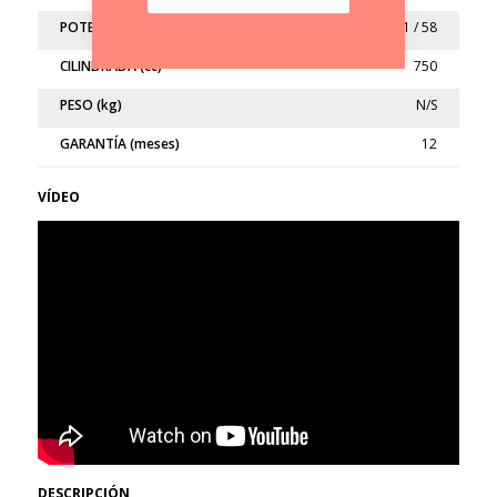
POTENCIA (kw/cv)
43.1 / 58
CILINDRADA (cc)
750
PESO (kg)
N/S
GARANTÍA (meses)
12
VÍDEO
DESCRIPCIÓN