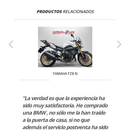
PRODUCTOS
RELACIONADOS
YAMAHA FZ8 N
rio de
“La verdad es que la experiencia ha
“Un t
sido muy satisfactoria. He comprado
ambie
.”
una BMW , no sólo me la han traído
adqui
a la puerta de casa, si no que
estab
además el servicio postventa ha sido
un tr