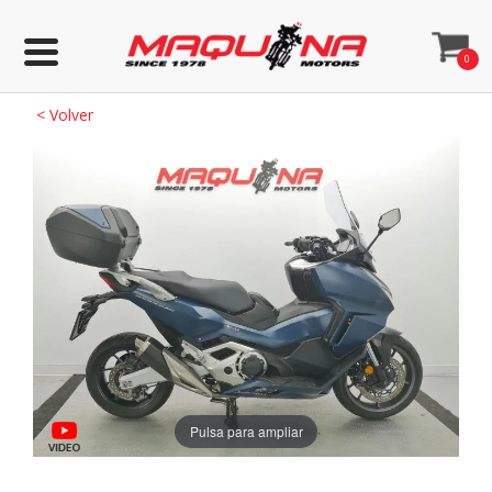
0
<
Volver
Pulsa para ampliar