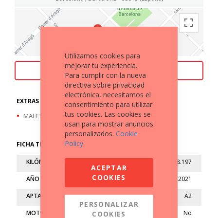
Utilizamos cookies para
mejorar tu experiencia.
ACEPTAMOS TU MOTO COMO PARTE DE PAGO
Para cumplir con la nueva
directiva sobre privacidad
electrónica, necesitamos el
EXTRAS A DESTACAR
consentimiento para utilizar
tus cookies. Las cookies se
MALETA TRASERA
usan para mostrar anuncios
personalizados.
Cookie
Policy
FICHA TÉCNICA
KILÓMETROS
18.197
ACEPTAR
COOKIES
AÑO
2021
APTA
A2
PERSONALIZAR
MOTO LIMITADA
No
COOKIES