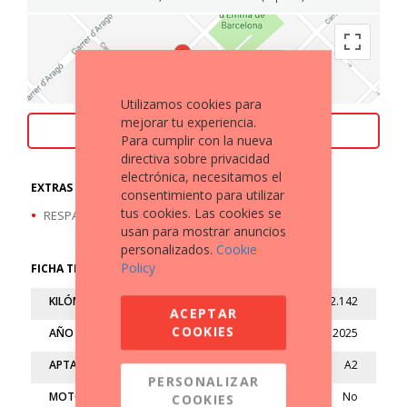
Utilizamos cookies para
mejorar tu experiencia.
ACEPTAMOS TU MOTO COMO PARTE DE PAGO
Para cumplir con la nueva
directiva sobre privacidad
electrónica, necesitamos el
EXTRAS A DESTACAR
consentimiento para utilizar
tus cookies. Las cookies se
RESPALDO TRASERO
usan para mostrar anuncios
personalizados.
Cookie
Policy
FICHA TÉCNICA
KILÓMETROS
2.142
ACEPTAR
COOKIES
AÑO
2025
APTA
A2
PERSONALIZAR
MOTO LIMITADA
No
COOKIES