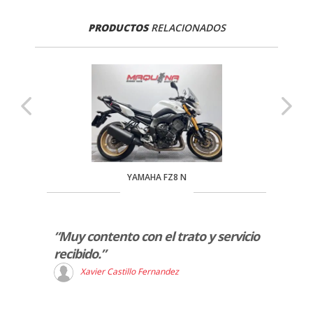
PRODUCTOS
RELACIONADOS
YAMAHA FZ8 N
“Muy contento con el trato y servicio
“Exce
recibido.”
100%
Xavier Castillo Fernandez
D