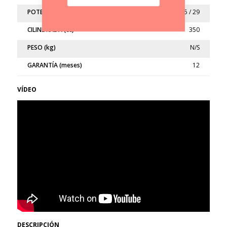
POTENCIA (kw/cv)
21.5 / 29
CILINDRADA (cc)
350
PESO (kg)
N/S
GARANTÍA (meses)
12
VÍDEO
DESCRIPCIÓN