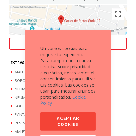
ACEPTAMOS TU MOTO COMO PARTE DE PAGO
Utilizamos cookies para
mejorar tu experiencia.
Para cumplir con la nueva
EXTRAS A DESTACAR
directiva sobre privacidad
MALETA TRASERA
electrónica, necesitamos el
consentimiento para utilizar
SOPORTE MALETAS LATERALES
tus cookies. Las cookies se
NEUMATICO DELANTERO A ESTRENAR
usan para mostrar anuncios
personalizados.
Cookie
NEUMATICO TRASERO A ESTRENAR
Policy
SOPORTE MALETA TRASERA
PANTALLA ALTA
ACEPTAR
RESPALDO MALETA TRASERA
COOKIES
MALETAS LATERALES ORIGINAL