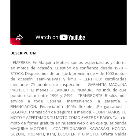
DESCRIPCIÓN
- EMPRESA: En Maquina Motors somos especialistas y líderes
en motos de ocasión. Cuestión de confianza desde 1978. -
STOCK: Disponemos de un stock premium de + de 1000 motos
de ocasión, semi-nuevas y km0. - CERTIFIED: certificadas
mediante 75 puntos de inspección. - GARANTIA MAQUINA
PROTECT: 12 meses. - CAMBIO DE NOMBRE: no incluido que
puede oscilar entre 199€ y 249€. - TRANSPORTE: Realizamos
envíos a toda España, manteniendo la garantía. -
FINANCIACIÓN: Financiación 100% flexible. ¡Pregúntanos! -
SEGURO: Tramitación de seguros a medida. - COMPRAMOS TU
MOTO Y ACEPTAMOS TU MOTO COMO PARTE DE PAGO: Tasa tu
moto de forma gratuita en nuestra web o en cualquier tienda
MAQUINA MOTORS. - CONCESIONARIOS: KAWASAKI, HONDA,
SUZUKI, TRIUMPH, KTM, ECOOTER Y CFMOTO. Oferta válida