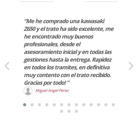
res
“Me he comprado una kawasaki
“Exce
do,
Z650 y el trato ha sido excelente, me
100%
he encontrado muy buenos
D
profesionales, desde el
asesoramiento inicial y en todas las
gestiones hasta la entrega. Rapidez
en todos los tramites, en definitiva
muy contento con el trato recibido.
Gracias por todo! ”
Miguel Angel Perez