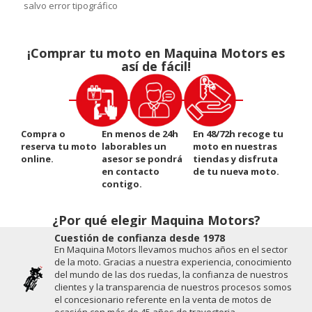
salvo error tipográfico
¡Comprar tu moto en Maquina Motors es
así de fácil!
Compra o
En menos de 24h
En 48/72h recoge tu
reserva tu moto
laborables un
moto en nuestras
online.
asesor se pondrá
tiendas y disfruta
en contacto
de tu nueva moto.
contigo.
¿Por qué elegir Maquina Motors?
Cuestión de conﬁanza desde 1978
En Maquina Motors llevamos muchos años en el sector
de la moto. Gracias a nuestra experiencia, conocimiento
del mundo de las dos ruedas, la conﬁanza de nuestros
clientes y la transparencia de nuestros procesos somos
el concesionario referente en la venta de motos de
ocasión con más de 45 años de trayectoria.