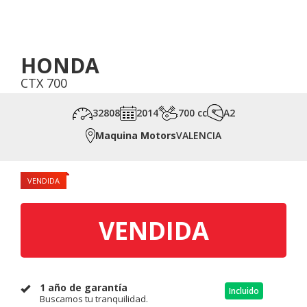
HONDA
CTX 700
32808
2014
700 cc
A2
Maquina Motors
VALENCIA
VENDIDA
VENDIDA
1 año de garantía
Incluido
Buscamos tu tranquilidad.