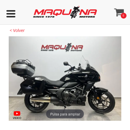
0
<
Volver
Pulsa para ampliar