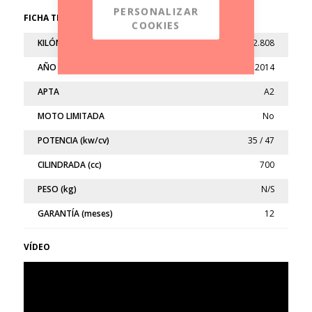
PERSONALIZAR
FICHA TÉCNICA
COOKIES
KILÓMETROS
32.808
AÑO
2014
APTA
A2
MOTO LIMITADA
No
POTENCIA (kw/cv)
35 / 47
CILINDRADA (cc)
700
PESO (kg)
N/S
GARANTÍA (meses)
12
VÍDEO