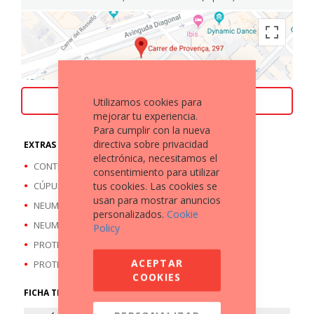
Utilizamos cookies para
ACEPTAMOS TU MOTO COMO PARTE DE PAGO
mejorar tu experiencia.
Para cumplir con la nueva
directiva sobre privacidad
EXTRAS A DESTACAR
electrónica, necesitamos el
CONTRAPESOS MANILLAR
consentimiento para utilizar
tus cookies. Las cookies se
CÚPULA
usan para mostrar anuncios
NEUMATICO DEL/ A ESTRENAR
personalizados.
Cookie
NEUMATICO TRAS/ A ESTRENAR
Policy
PROTECTOR RADIADOR
ACEPTAR
PROTECTORES TOPES ANTI-CAÍDAS
COOKIES
FICHA TÉCNICA