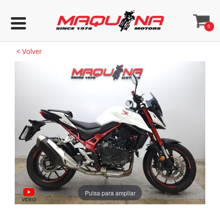
0
<
Volver
Pulsa para ampliar