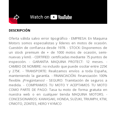
DESCRIPCIÓN
Oferta válida salvo error tipográfico - EMPRESA: En Maquina
Motors somos especialistas y líderes en motos de ocasión.
Cuestión de confianza desde 1978. - STOCK: Disponemos de
un stock premium de + de 1000 motos de ocasión, semi-
nuevas y km0. - CERTIFIED: certificadas mediante 75 puntos de
inspección. - GARANTIA MAQUINA PROTECT: 12 meses. -
CAMBIO DE NOMBRE: no incluido que puede oscilar entre 225€
y 275€. - TRANSPORTE: Realizamos envíos a toda España,
manteniendo la garantía. - FINANCIACIÓN: Financiación 100%
flexible. ¡Pregúntanos! - SEGURO: Tramitación de seguros a
medida. - COMPRAMOS TU MOTO Y ACEPTAMOS TU MOTO
COMO PARTE DE PAGO: Tasa tu moto de forma gratuita en
nuestra web o en cualquier tienda MAQUINA MOTORS. -
CONCESIONARIOS: KAWASAKI, HONDA, SUZUKI, TRIUMPH, KTM,
CFMOTO, ZONTES, HERO Y KYMCO