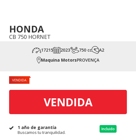
HONDA
CB 750 HORNET
17215
2023
750 cc
A2
Maquina Motors
PROVENÇA
VENDIDA
VENDIDA
1 año de garantía
Incluido
Buscamos tu tranquilidad.