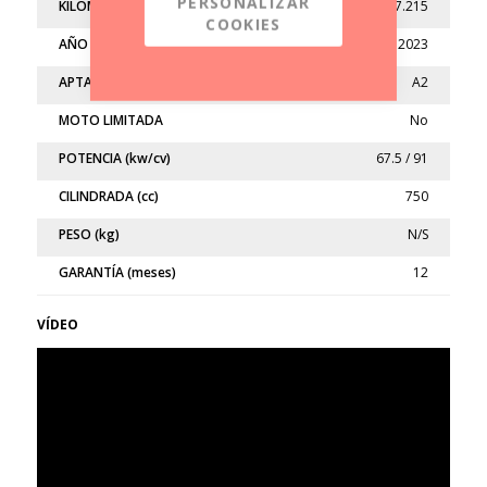
PERSONALIZAR
KILÓMETROS
17.215
COOKIES
AÑO
2023
APTA
A2
MOTO LIMITADA
No
POTENCIA (kw/cv)
67.5 / 91
CILINDRADA (cc)
750
PESO (kg)
N/S
GARANTÍA (meses)
12
VÍDEO