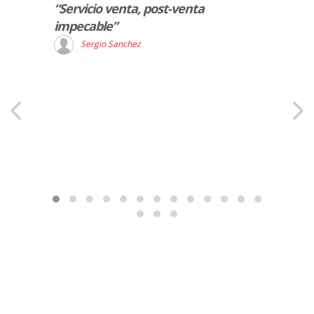
le
“Servicio venta, post-venta
“Exce
impecable”
las d
marca
Sergio Sanchez
J