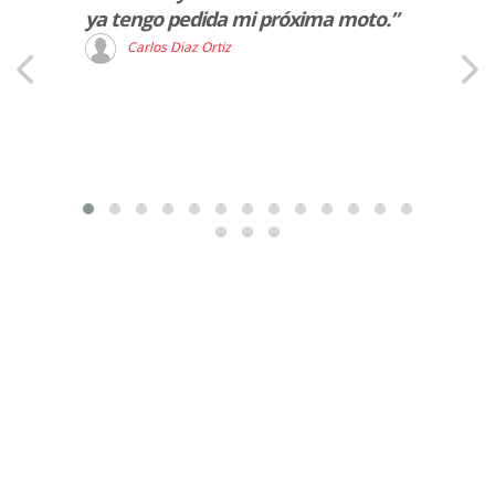
ya tengo pedida mi próxima moto.”
aseso
gesti
Carlos Diaz Ortiz
en tod
muy c
Gracia
M