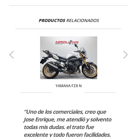
PRODUCTOS
RELACIONADOS
YAMAHA FZ8 N
rio de
“Uno de los comerciales, creo que
“Me h
Jose Enrique, me atendió y solvento
Z650 
.”
todas mis dudas. el trato fue
he en
excelente y todo fueron facilidades.
profe