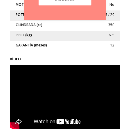
MOTO LIMITADA
No
POTENCIA (kw/cv)
21.5 / 29
CILINDRADA (cc)
350
PESO (kg)
N/S
GARANTÍA (meses)
12
VÍDEO