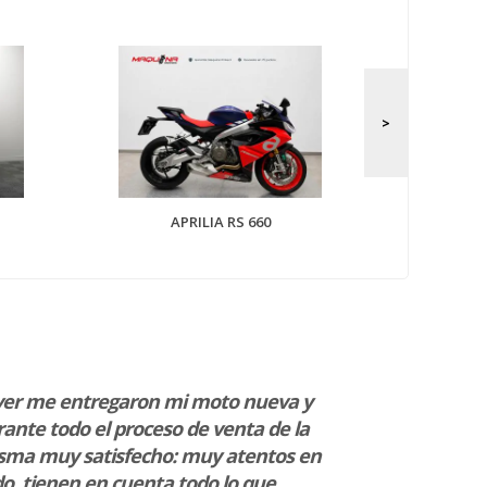
APRILIA
APRILIA RS 660
yer me entregaron mi moto nueva y
“¡Buen trato,
ante todo el proceso de venta de la
Muy profesio
sma muy satisfecho: muy atentos en
Fidel Juncad
o, tienen en cuenta todo lo que