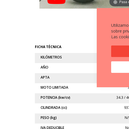
Pasa 
Utilizamo
sobre pri
Las cooki
FICHA TÉCNICA
KILÓMETROS
1.83
AÑO
202
APTA
A
MOTO LIMITADA
S
POTENCIA (kw/cv)
34.3 / 4
CILINDRADA (cc)
93
PESO (kg)
N/
IVA DEDUCIBLE
N