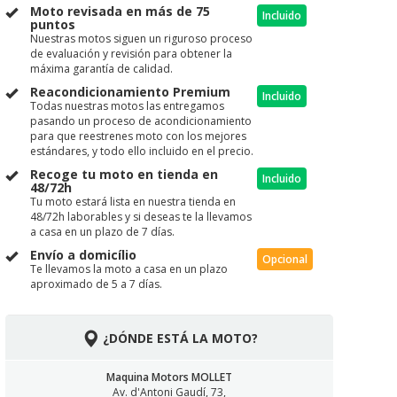
Moto revisada en más de 75
Incluido
puntos
Nuestras motos siguen un riguroso proceso
de evaluación y revisión para obtener la
máxima garantía de calidad.
Reacondicionamiento Premium
Incluido
Todas nuestras motos las entregamos
pasando un proceso de acondicionamiento
para que reestrenes moto con los mejores
estándares, y todo ello incluido en el precio.
Recoge tu moto en tienda en
Incluido
48/72h
Tu moto estará lista en nuestra tienda en
48/72h laborables y si deseas te la llevamos
a casa en un plazo de 7 días.
Envío a domicílio
Opcional
Te llevamos la moto a casa en un plazo
aproximado de 5 a 7 días.
¿DÓNDE ESTÁ LA MOTO?
Maquina Motors MOLLET
Av. d'Antoni Gaudí, 73,