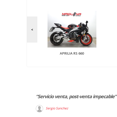
 400 X
APRILIA RS 660
ferencia en
“Servicio venta, post-venta impecable”
er agradable”
Sergio Sanchez