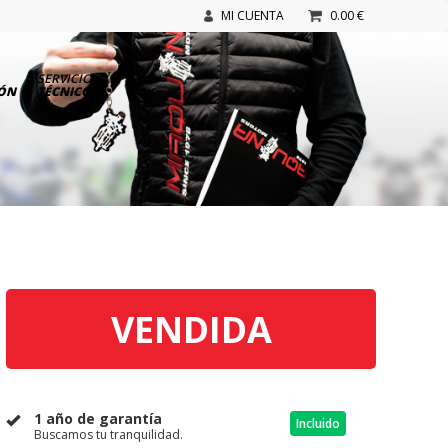
MI CUENTA
0.00 €
SERVICIO
IÓN
TÉCNICO
VENDIDA
1 año de garantía
Incluido
Buscamos tu tranquilidad.