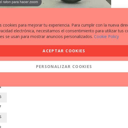
el raton para hacer zoom
s cookies para mejorar tu experiencia. Para cumplir con la nueva dire
vacidad electrónica, necesitamos el consentimiento para utilizar tus c
es se usan para mostrar anuncios personalizados.
Cookie Policy
EXTRAS A DESTACAR
ACEPTAR COOKIES
PROTECTORES TOPES ANTI-CAÍDAS
7
PERSONALIZAR COOKIES
1
2
í
6
7
S
o