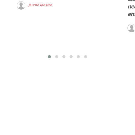
Jaume Mestre
nec
en