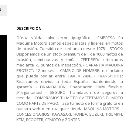
2
DESCRIPCIÓN
Oferta válida salvo error tipográfico - EMPRESA: En
Maquina Motors somos especialistas y líderes en motos
de ocasión. Cuestión de confianza desde 1978. - STOCK:
Disponemos de un stock premium de + de 1000 motos de
ocasión, semi-nuevas y km0. - CERTIFIED: certificadas
mediante 75 puntos de inspección. - GARANTIA MAQUINA
PROTECT: 12 meses. - CAMBIO DE NOMBRE: no incluido
que puede oscilar entre 199€ y 249€. - TRANSPORTE:
Realizamos envíos a toda España, manteniendo la
garantía. - FINANCIACIÓN: Financiación 100% flexible.
¡Pregúntanos! - SEGURO: Tramitación de seguros a
medida. - COMPRAMOS TU MOTO Y ACEPTAMOS TU MOTO
COMO PARTE DE PAGO: Tasa tu moto de forma gratuita en
nuestra web o en cualquier tienda MAQUINA MOTORS. -
CONCESIONARIOS: KAWASAKI, HONDA, SUZUKI, TRIUMPH,
KTM, ECOOTER, CFMOTO y ZONTES