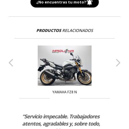
¿No encuentras tu moto?
PRODUCTOS
RELACIONADOS
YAMAHA FZ8 N
“Servicio impecable. Trabajadores
“La v
so de
atentos, agradables y, sobre todo,
sido 