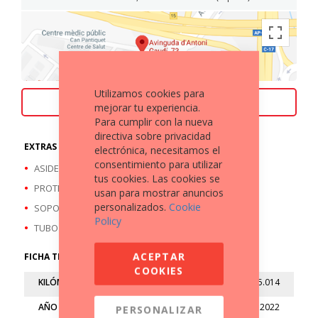
Utilizamos cookies para
ACEPTAMOS TU MOTO COMO PARTE DE PAGO
mejorar tu experiencia.
Para cumplir con la nueva
directiva sobre privacidad
EXTRAS A DESTACAR
electrónica, necesitamos el
consentimiento para utilizar
ASIDERO PASAJERO
tus cookies. Las cookies se
PROTECTOR DE DEPÓSITO
usan para mostrar anuncios
personalizados.
Cookie
SOPORTE TELEFONO MOVIL
Policy
TUBO DE ESCAPE ARROW
ACEPTAR
FICHA TÉCNICA
COOKIES
KILÓMETROS
5.014
AÑO
2022
PERSONALIZAR