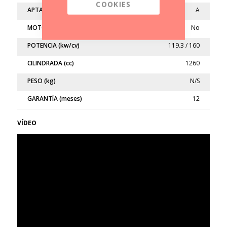
COOKIES
APTA
A
MOTO LIMITADA
No
POTENCIA (kw/cv)
119.3 / 160
CILINDRADA (cc)
1260
PESO (kg)
N/S
GARANTÍA (meses)
12
VÍDEO