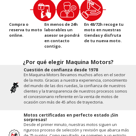
Compra o
En menos de 24h
En 48/72h recoge tu
reserva tu moto
laborables un
moto en nuestras
online.
asesor se pondrá
tiendas y disfruta
en contacto
de tu nueva moto.
contigo.
¿Por qué elegir Maquina Motors?
Cuestión de conﬁanza desde 1978
En Maquina Motors llevamos muchos años en el sector
de la moto. Gracias a nuestra experiencia, conocimiento
del mundo de las dos ruedas, la conﬁanza de nuestros
clientes y la transparencia de nuestros procesos somos
el concesionario referente en la venta de motos de
ocasión con más de 45 años de trayectoria.
Motos certificadas en perfecto estado ¡Sin
sorpresas!
Desde el primer minuto, nuestras motos siguen un
riguroso proceso de selección y revisión que abarca más
de 75 puntos. Como resultado, se someten a un estricto