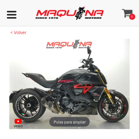
0
<
Volver
Pulsa para ampliar