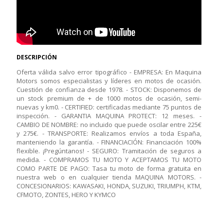
DESCRIPCIÓN
Oferta válida salvo error tipográfico - EMPRESA: En Maquina
Motors somos especialistas y líderes en motos de ocasión.
Cuestión de confianza desde 1978. - STOCK: Disponemos de
un stock premium de + de 1000 motos de ocasión, semi-
nuevas y km0. - CERTIFIED: certificadas mediante 75 puntos de
inspección. - GARANTIA MAQUINA PROTECT: 12 meses. -
CAMBIO DE NOMBRE: no incluido que puede oscilar entre 225€
y 275€. - TRANSPORTE: Realizamos envíos a toda España,
manteniendo la garantía. - FINANCIACIÓN: Financiación 100%
flexible. ¡Pregúntanos! - SEGURO: Tramitación de seguros a
medida. - COMPRAMOS TU MOTO Y ACEPTAMOS TU MOTO
COMO PARTE DE PAGO: Tasa tu moto de forma gratuita en
nuestra web o en cualquier tienda MAQUINA MOTORS. -
CONCESIONARIOS: KAWASAKI, HONDA, SUZUKI, TRIUMPH, KTM,
CFMOTO, ZONTES, HERO Y KYMCO