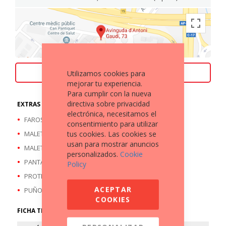
Utilizamos cookies para
ACEPTAMOS TU MOTO COMO PARTE DE PAGO
mejorar tu experiencia.
Para cumplir con la nueva
directiva sobre privacidad
EXTRAS A DESTACAR
electrónica, necesitamos el
FAROS ANTINIEBLA
consentimiento para utilizar
tus cookies. Las cookies se
MALETA TRASERA
usan para mostrar anuncios
MALETAS LATERALES
personalizados.
Cookie
PANTALLA
Policy
PROTECTOR RADIADOR
ACEPTAR
PUÑOS CALEFACTABLES
COOKIES
FICHA TÉCNICA