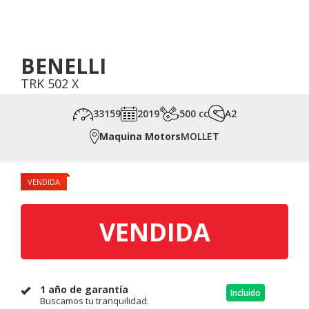
BENELLI
TRK 502 X
33159
2019
500 cc
A2
Maquina Motors
MOLLET
VENDIDA
VENDIDA
1 año de garantía
Incluido
Buscamos tu tranquilidad.