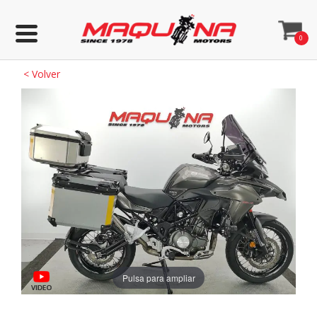
0
<
Volver
Pulsa para ampliar