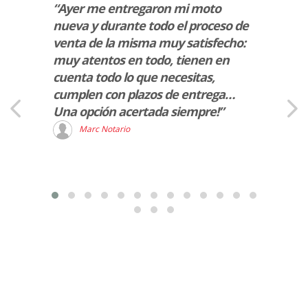
ki
“Ayer me entregaron mi moto
“Serv
te, me
nueva y durante todo el proceso de
atent
venta de la misma muy satisfecho:
muy r
muy atentos en todo, tienen en
D
s las
cuenta todo lo que necesitas,
pidez
cumplen con plazos de entrega…
itiva
Una opción acertada siempre!”
bido.
Marc Notario