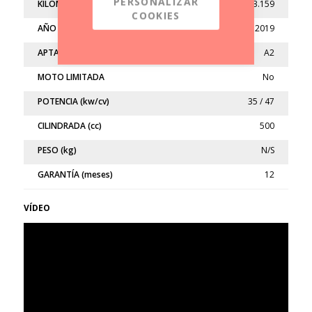
PERSONALIZAR
KILÓMETROS
33.159
COOKIES
AÑO
2019
APTA
A2
MOTO LIMITADA
No
POTENCIA (kw/cv)
35 / 47
CILINDRADA (cc)
500
PESO (kg)
N/S
GARANTÍA (meses)
12
VÍDEO