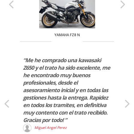
YAMAHA FZ8 N
rio de
“Me he comprado una kawasaki
“La v
Z650 y el trato ha sido excelente, me
sido 
.”
he encontrado muy buenos
una B
profesionales, desde el
a la p
asesoramiento inicial y en todas las
ademá
gestiones hasta la entrega. Rapidez
muy p
en todos los tramites, en definitiva
R
muy contento con el trato recibido.
Gracias por todo! ”
Miguel Angel Perez