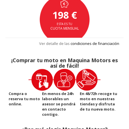
198 €
ESTA ES TU
CUOTA MENSUAL
Ver detalle de las
condiciones de financiación
¡Comprar tu moto en Maquina Motors es
así de fácil!
Compra o
En menos de 24h
En 48/72h recoge tu
reserva tu moto
laborables un
moto en nuestras
online.
asesor se pondrá
tiendas y disfruta
en contacto
de tu nueva moto.
contigo.