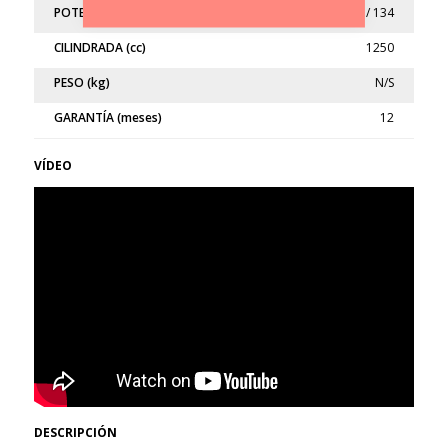
POTENCIA (kw/cv)
100 / 134
CILINDRADA (cc)
1250
PESO (kg)
N/S
GARANTÍA (meses)
12
VÍDEO
DESCRIPCIÓN