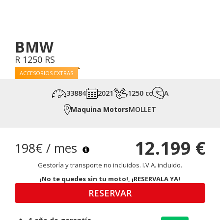
BMW
R 1250 RS
ACCESORIOS EXTRAS
33884
2021
1250 cc
A
Maquina Motors
MOLLET
12.199 €
198€ / mes
Gestoría y transporte no incluidos. I.V.A. incluido.
¡No te quedes sin tu moto!, ¡RESERVALA YA!
RESERVAR