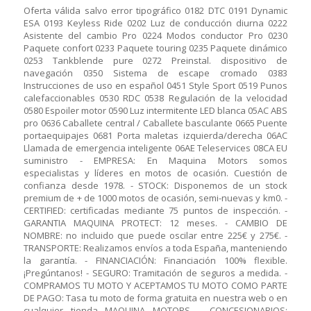
Oferta válida salvo error tipográfico 0182 DTC 0191 Dynamic
ESA 0193 Keyless Ride 0202 Luz de conducción diurna 0222
Asistente del cambio Pro 0224 Modos conductor Pro 0230
Paquete confort 0233 Paquete touring 0235 Paquete dinámico
0253 Tankblende pure 0272 Preinstal. dispositivo de
navegación 0350 Sistema de escape cromado 0383
Instrucciones de uso en español 0451 Style Sport 0519 Punos
calefaccionables 0530 RDC 0538 Regulación de la velocidad
0580 Espoiler motor 0590 Luz intermitente LED blanca 05AC ABS
pro 0636 Caballete central / Caballete basculante 0665 Puente
portaequipajes 0681 Porta maletas izquierda/derecha 06AC
Llamada de emergencia inteligente 06AE Teleservices 08CA EU
suministro - EMPRESA: En Maquina Motors somos
especialistas y líderes en motos de ocasión. Cuestión de
confianza desde 1978. - STOCK: Disponemos de un stock
premium de + de 1000 motos de ocasión, semi-nuevas y km0. -
CERTIFIED: certificadas mediante 75 puntos de inspección. -
GARANTIA MAQUINA PROTECT: 12 meses. - CAMBIO DE
NOMBRE: no incluido que puede oscilar entre 225€ y 275€. -
TRANSPORTE: Realizamos envíos a toda España, manteniendo
la garantía. - FINANCIACIÓN: Financiación 100% flexible.
¡Pregúntanos! - SEGURO: Tramitación de seguros a medida. -
COMPRAMOS TU MOTO Y ACEPTAMOS TU MOTO COMO PARTE
DE PAGO: Tasa tu moto de forma gratuita en nuestra web o en
cualquier tienda MAQUINA MOTORS. - CONCESIONARIOS: