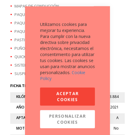
MAPAS DE CONDUCCIÓN
PAQUETE CONFORT
PAQUETE DINÁMICO
Utilizamos cookies para
mejorar tu experiencia.
PAQUETE TOURING
Para cumplir con la nueva
PASTILLAS FRENO TRAS/ A ESTRENAR
directiva sobre privacidad
electrónica, necesitamos el
PUÑOS CALEFACTABLES
consentimiento para utilizar
QUICKSHIFTER
tus cookies. Las cookies se
SISTEMA LLAMADA S.O.S
usan para mostrar anuncios
personalizados.
Cookie
SUSPENSIÓN ELECTRÓN
Policy
FICHA TÉCNICA
ACEPTAR
KILÓMETROS
33.884
COOKIES
AÑO
2021
PERSONALIZAR
APTA
A
COOKIES
MOTO LIMITADA
No