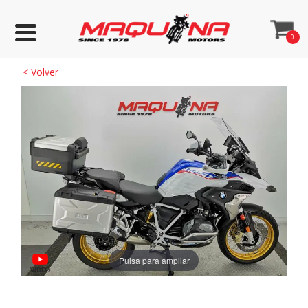
0
<
Volver
Pulsa para ampliar