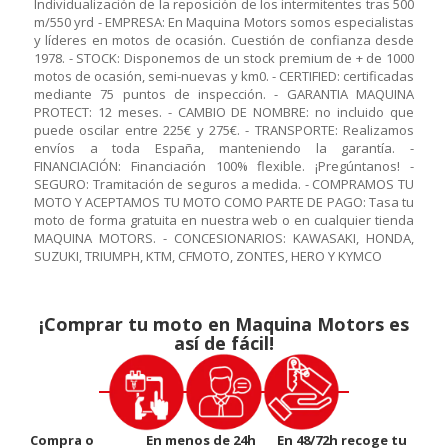
Individualización de la reposición de los intermitentes tras 500
m/550 yrd - EMPRESA: En Maquina Motors somos especialistas
y líderes en motos de ocasión. Cuestión de confianza desde
1978. - STOCK: Disponemos de un stock premium de + de 1000
motos de ocasión, semi-nuevas y km0. - CERTIFIED: certificadas
mediante 75 puntos de inspección. - GARANTIA MAQUINA
PROTECT: 12 meses. - CAMBIO DE NOMBRE: no incluido que
puede oscilar entre 225€ y 275€. - TRANSPORTE: Realizamos
envíos a toda España, manteniendo la garantía. -
FINANCIACIÓN: Financiación 100% flexible. ¡Pregúntanos! -
SEGURO: Tramitación de seguros a medida. - COMPRAMOS TU
MOTO Y ACEPTAMOS TU MOTO COMO PARTE DE PAGO: Tasa tu
moto de forma gratuita en nuestra web o en cualquier tienda
MAQUINA MOTORS. - CONCESIONARIOS: KAWASAKI, HONDA,
SUZUKI, TRIUMPH, KTM, CFMOTO, ZONTES, HERO Y KYMCO
¡Comprar tu moto en Maquina Motors es
así de fácil!
Compra o
En menos de 24h
En 48/72h recoge tu