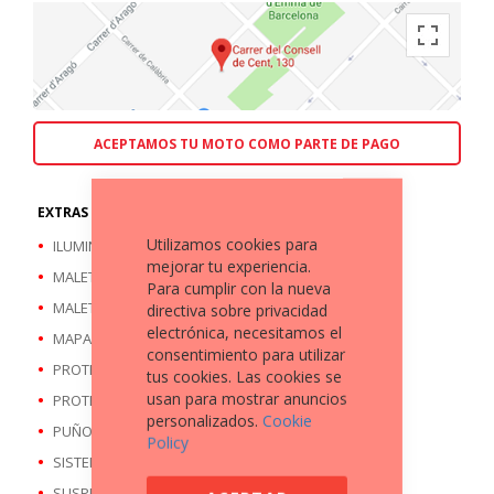
ACEPTAMOS TU MOTO COMO PARTE DE PAGO
EXTRAS A DESTACAR
Utilizamos cookies para
ILUMINACIÓN LED
mejorar tu experiencia.
MALETA TRASERA
Para cumplir con la nueva
MALETAS LATERALES
directiva sobre privacidad
electrónica, necesitamos el
MAPAS DE CONDUCCIÓN
consentimiento para utilizar
PROTECTOR BARRAS MOTOR
tus cookies. Las cookies se
usan para mostrar anuncios
PROTECTOR CUBREMANOS
personalizados.
Cookie
PUÑOS CALEFACTABLES
Policy
SISTEMA LLAMADA S.O.S
SUSPENSIÓN ELECTRÓNICA