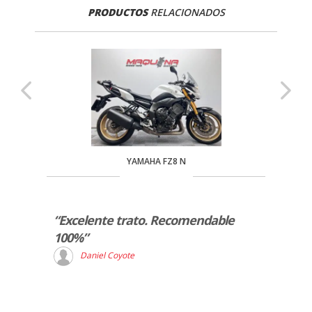
PRODUCTOS
RELACIONADOS
YAMAHA FZ8 N
rvicio
“Excelente trato. Recomendable
“Exce
100%”
entre
expli
Daniel Coyote
A