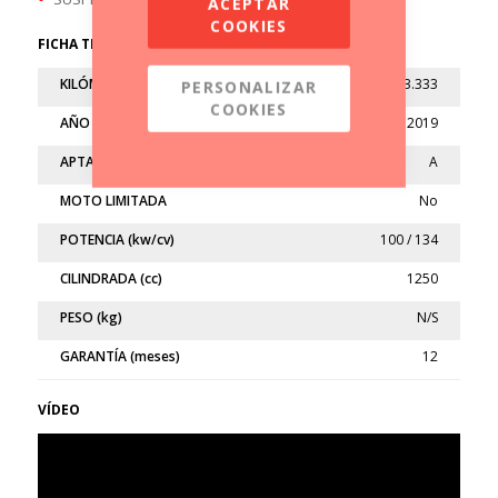
ACEPTAR
COOKIES
FICHA TÉCNICA
KILÓMETROS
33.333
PERSONALIZAR
COOKIES
AÑO
2019
APTA
A
MOTO LIMITADA
No
POTENCIA (kw/cv)
100 / 134
CILINDRADA (cc)
1250
PESO (kg)
N/S
GARANTÍA (meses)
12
VÍDEO