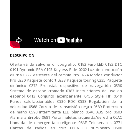
DESCRIPCIÓN
Oferta válida salvo error tipográfico 0192 Faro LED 0182 DTC
0191 Dynamic ESA 0193 Keyless Ride 0202 Luz de conducción
diurna 0222 Asistente del cambio Pro 0224 Modos conductor
Pro 0230 Paquete confort 0233 Paquete touring 0235 Paquete
dinámico 0272 Preinstal. dispositivo de navegación 0350
Sistema de escape cromado 0383 Instrucciones de uso en
español 0413 Conjunto acompañante 0456 Style HP 0519
Punos calefaccionables 0530 RDC 0538 Regulación de la
velocidad 0568 Correa de transmisión negra 0589 Proteccion
de mano 0590 Intermitente LED blanco 05AC ABS pro 0603
Alarma anti-robo 0681 Porta maletas izquierda/derecha 06AC
Llamada de emergencia inteligente 06AE Teleservices 0771
Llantas de radios en cruz 08CA EU suministro B500