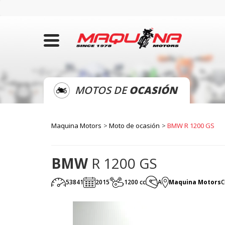
MOTOS DE
OCASIÓN
Maquina Motors
Moto de ocasión
BMW R 1200 GS
BMW
R 1200 GS
53841
2015
1200 cc
A
Maquina Motors
C