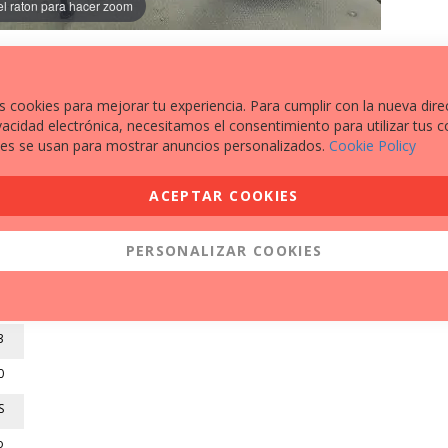
el raton para hacer zoom
s cookies para mejorar tu experiencia. Para cumplir con la nueva dire
vacidad electrónica, necesitamos el consentimiento para utilizar tus c
es se usan para mostrar anuncios personalizados.
Cookie Policy
EXTRAS A DESTACAR
MALETAS LATERALES
ACEPTAR COOKIES
1
MAPAS DE CONDUCCIÓN
5
PROTECTOR BARRAS MOTOR
PERSONALIZAR COOKIES
A
PUÑOS CALEFACTABLES
o
3
0
S
o