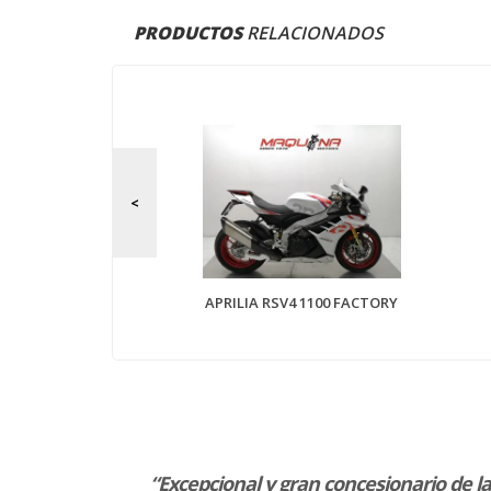
PRODUCTOS
RELACIONADOS
T SCRAMBLER
APRILIA RSV4 1100 FACTORY
dores
“Excepcional y gran concesionario de l