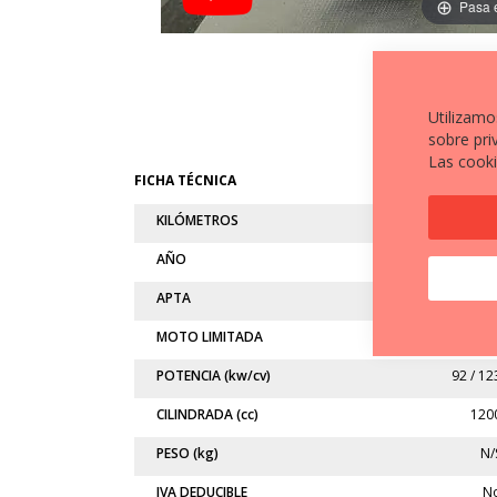
Pasa 
Utilizamo
sobre pri
Las cooki
FICHA TÉCNICA
KILÓMETROS
53.84
AÑO
201
APTA
MOTO LIMITADA
N
POTENCIA (kw/cv)
92 / 12
CILINDRADA (cc)
120
PESO (kg)
N/
IVA DEDUCIBLE
N