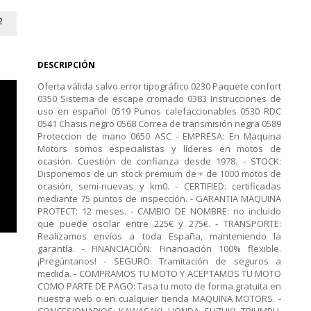
2
DESCRIPCIÓN
Oferta válida salvo error tipográfico 0230 Paquete confort
0350 Sistema de escape cromado 0383 Instrucciones de
uso en español 0519 Punos calefaccionables 0530 RDC
0541 Chasis negro 0568 Correa de transmisión negra 0589
Proteccion de mano 0650 ASC - EMPRESA: En Maquina
Motors somos especialistas y líderes en motos de
ocasión. Cuestión de confianza desde 1978. - STOCK:
Disponemos de un stock premium de + de 1000 motos de
ocasión, semi-nuevas y km0. - CERTIFIED: certificadas
mediante 75 puntos de inspección. - GARANTIA MAQUINA
PROTECT: 12 meses. - CAMBIO DE NOMBRE: no incluido
que puede oscilar entre 225€ y 275€. - TRANSPORTE:
Realizamos envíos a toda España, manteniendo la
garantía. - FINANCIACIÓN: Financiación 100% flexible.
¡Pregúntanos! - SEGURO: Tramitación de seguros a
medida. - COMPRAMOS TU MOTO Y ACEPTAMOS TU MOTO
COMO PARTE DE PAGO: Tasa tu moto de forma gratuita en
nuestra web o en cualquier tienda MAQUINA MOTORS. -