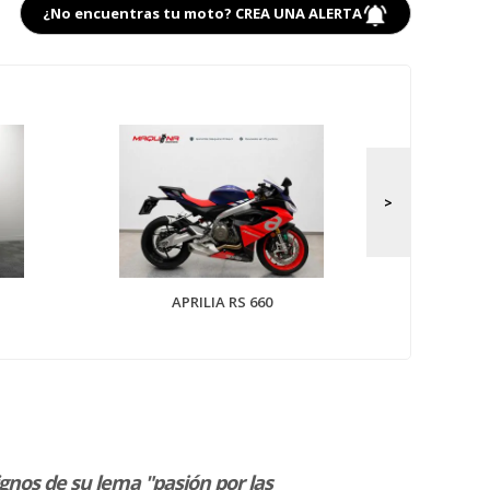
¿No encuentras tu moto? CREA UNA ALERTA
APRILIA T
APRILIA RS 660
gnos de su lema "pasión por las
“¡Buen trato,