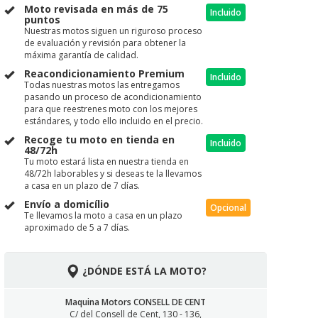
Moto revisada en más de 75
Incluido
puntos
Nuestras motos siguen un riguroso proceso
de evaluación y revisión para obtener la
máxima garantía de calidad.
Reacondicionamiento Premium
Incluido
Todas nuestras motos las entregamos
pasando un proceso de acondicionamiento
para que reestrenes moto con los mejores
estándares, y todo ello incluido en el precio.
Recoge tu moto en tienda en
Incluido
48/72h
Tu moto estará lista en nuestra tienda en
48/72h laborables y si deseas te la llevamos
a casa en un plazo de 7 días.
Envío a domicílio
Opcional
Te llevamos la moto a casa en un plazo
aproximado de 5 a 7 días.
¿DÓNDE ESTÁ LA MOTO?
Maquina Motors CONSELL DE CENT
C/ del Consell de Cent, 130 - 136,