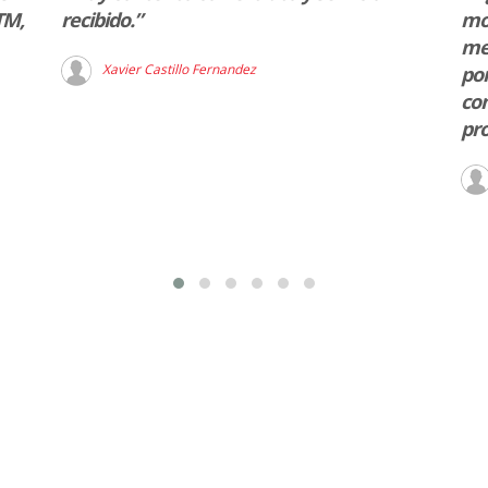
TM,
recibido.”
mot
me
Xavier Castillo Fernandez
por
con
pro