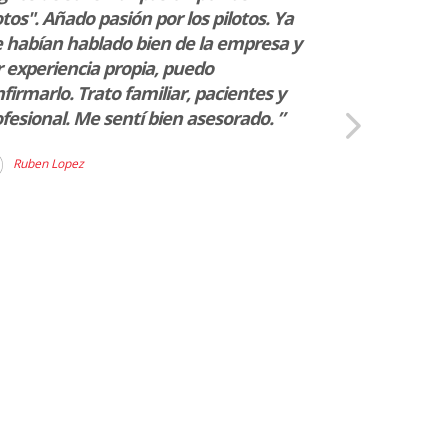
os". Añado pasión por los pilotos. Ya
Muy profesio
 habían hablado bien de la empresa y
Fidel Juncad
 experiencia propia, puedo
firmarlo. Trato familiar, pacientes y
fesional. Me sentí bien asesorado. ”
Ruben Lopez