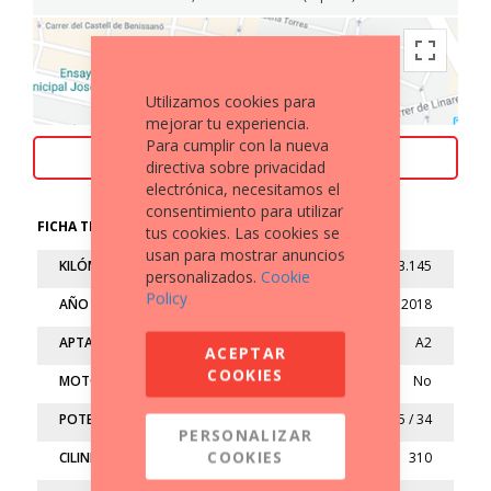
Utilizamos cookies para
mejorar tu experiencia.
Para cumplir con la nueva
ACEPTAMOS TU MOTO COMO PARTE DE PAGO
directiva sobre privacidad
electrónica, necesitamos el
consentimiento para utilizar
FICHA TÉCNICA
tus cookies. Las cookies se
usan para mostrar anuncios
KILÓMETROS
13.145
personalizados.
Cookie
Policy
AÑO
2018
APTA
A2
ACEPTAR
COOKIES
MOTO LIMITADA
No
POTENCIA (kw/cv)
25 / 34
PERSONALIZAR
COOKIES
CILINDRADA (cc)
310