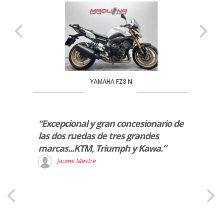
YAMAHA FZ8 N
ia ha
“Excepcional y gran concesionario de
“Exce
mprado
las dos ruedas de tres grandes
entre
raído
marcas...KTM, Triumph y Kawa.”
expli
Jaume Mestre
A
a sido