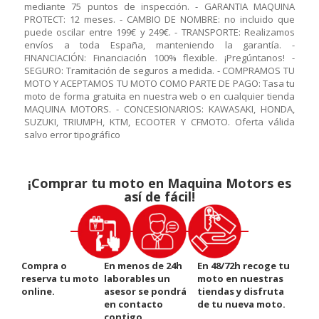
mediante 75 puntos de inspección. - GARANTIA MAQUINA
PROTECT: 12 meses. - CAMBIO DE NOMBRE: no incluido que
puede oscilar entre 199€ y 249€. - TRANSPORTE: Realizamos
envíos a toda España, manteniendo la garantía. -
FINANCIACIÓN: Financiación 100% flexible. ¡Pregúntanos! -
SEGURO: Tramitación de seguros a medida. - COMPRAMOS TU
MOTO Y ACEPTAMOS TU MOTO COMO PARTE DE PAGO: Tasa tu
moto de forma gratuita en nuestra web o en cualquier tienda
MAQUINA MOTORS. - CONCESIONARIOS: KAWASAKI, HONDA,
SUZUKI, TRIUMPH, KTM, ECOOTER Y CFMOTO. Oferta válida
salvo error tipográfico
¡Comprar tu moto en Maquina Motors es
así de fácil!
Compra o
En menos de 24h
En 48/72h recoge tu
reserva tu moto
laborables un
moto en nuestras
online.
asesor se pondrá
tiendas y disfruta
en contacto
de tu nueva moto.
contigo.