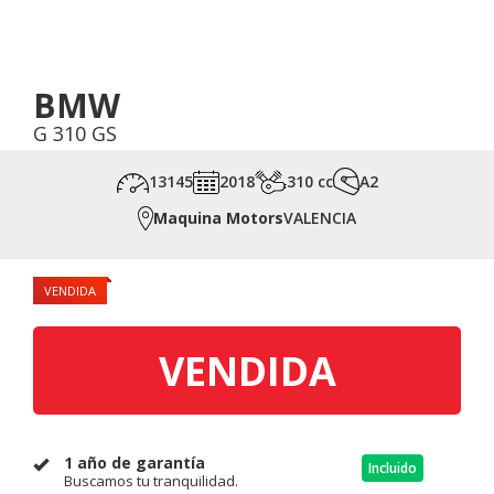
BMW
G 310 GS
13145
2018
310 cc
A2
Maquina Motors
VALENCIA
VENDIDA
VENDIDA
1 año de garantía
Incluido
Buscamos tu tranquilidad.