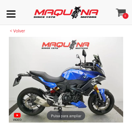
0
<
Volver
Pulsa para ampliar