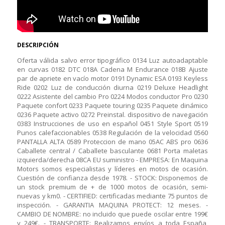
DESCRIPCIÓN
Oferta válida salvo error tipográfico 0134 Luz autoadaptable
en curvas 0182 DTC 018A Cadena M Endurance 018B Ajuste
par de apriete en vacío motor 0191 Dynamic ESA 0193 Keyless
Ride 0202 Luz de conducción diurna 0219 Deluxe Headlight
0222 Asistente del cambio Pro 0224 Modos conductor Pro 0230
Paquete confort 0233 Paquete touring 0235 Paquete dinámico
0236 Paquete activo 0272 Preinstal. dispositivo de navegación
0383 Instrucciones de uso en español 0451 Style Sport 0519
Punos calefaccionables 0538 Regulación de la velocidad 0560
PANTALLA ALTA 0589 Proteccion de mano 05AC ABS pro 0636
Caballete central / Caballete basculante 0681 Porta maletas
izquierda/derecha 08CA EU suministro - EMPRESA: En Maquina
Motors somos especialistas y líderes en motos de ocasión.
Cuestión de confianza desde 1978. - STOCK: Disponemos de
un stock premium de + de 1000 motos de ocasión, semi-
nuevas y km0. - CERTIFIED: certificadas mediante 75 puntos de
inspección. - GARANTIA MAQUINA PROTECT: 12 meses. -
CAMBIO DE NOMBRE: no incluido que puede oscilar entre 199€
y 249€. - TRANSPORTE: Realizamos envíos a toda España,