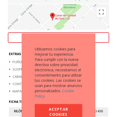
ACEPTAMOS TU MOTO COMO PARTE DE PAGO
Utilizamos cookies para
mejorar tu experiencia.
EXTRAS A DESTACAR
Para cumplir con la nueva
PUÑOS CALEFACTABLES
directiva sobre privacidad
SUSPENSIÓN ELECTRÓNICA
electrónica, necesitamos el
consentimiento para utilizar
CABALLETE CENTRAL
tus cookies. Las cookies se
CONTROL DE VELOCIDAD
usan para mostrar anuncios
personalizados.
Cookie
MAPAS DE CONDUCCIÓN
Policy
FICHA TÉCNICA
ACEPTAR
KILÓMETROS
10.436
COOKIES