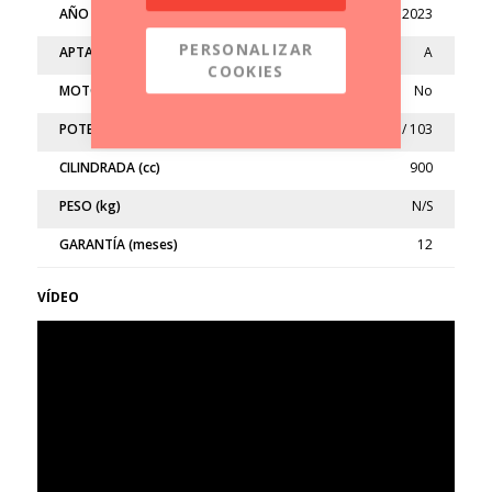
AÑO
2023
PERSONALIZAR
APTA
A
COOKIES
MOTO LIMITADA
No
POTENCIA (kw/cv)
77 / 103
CILINDRADA (cc)
900
PESO (kg)
N/S
GARANTÍA (meses)
12
VÍDEO