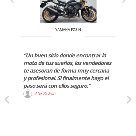
YAMAHA FZ8 N
rio de
“Un buen sitio donde encontrar la
“Serv
moto de tus sueños, los vendedores
impec
.”
te asesoran de forma muy cercana
S
y profesional. Si finalmente hago el
paso será con ellos seguro.”
Alex Padron