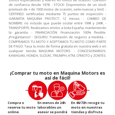
somos especialistas y líderes en motos de ocasión. Cuestión
de confianza desde 1978. - STOCK: Disponemos de un stock
premium de + de 1000 motos de ocasión, semi-nuevas y km0. -
CERTIFIED: certificadas mediante 75 puntos de inspección. -
GARANTIA MAQUINA PROTECT: 12 meses. - CAMBIO DE
NOMBRE: no incluido que puede oscilar entre 199€ y 249€. -
TRANSPORTE: Realizamos envíos a toda España, manteniendo
la garantía. - FINANCIACIÓN: Financiación 100% flexible.
¡Pregúntanos! - SEGURO: Tramitación de seguros a medida. -
COMPRAMOS TU MOTO Y ACEPTAMOS TU MOTO COMO PARTE
DE PAGO: Tasa tu moto de forma gratuita en nuestra web o en
cualquier tienda MAQUINA MOTORS. - CONCESIONARIOS:
KAWASAKI, HONDA, SUZUKI, TRIUMPH, KTM, CFMOTO y ZONTES
¡Comprar tu moto en Maquina Motors es
así de fácil!
Compra o
En menos de 24h
En 48/72h recoge tu
reserva tu moto
laborables un
moto en nuestras
online.
asesor se pondrá
tiendas y disfruta