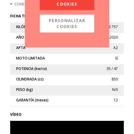
COOKIES
CONECTIVIDAD BLUETOOTH
FICHA TÉCNICA
PERSONALIZAR
COOKIES
KILÓMETROS
23.757
AÑO
2020
APTA
A2
MOTO LIMITADA
Sí
POTENCIA (kw/cv)
35 / 47
CILINDRADA (cc)
850
PESO (kg)
N/S
GARANTÍA (meses)
12
VÍDEO