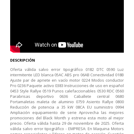
DESCRIPCIÓN
Oferta válida salvo error tipográfico 0182 DTC 0590 Luz
intermitente LED blanca 05AC ABS pro 06AB Conectividad 018B
Ajuste par de apriete en vacío motor 0224 Modos conductor
Pro 0236 Paquete activo 0383 Instrucciones de uso en español
0453 Style Rallye 0519 Punos calefaccionables 0530 RDC 0560
Parabrisas deportivo 0636 Caballete central 0680
Portamaletas maleta de aluminio 0759 Asiento Rallye 0800
Reducción de potencia a 35 kW 08CA EU suministro 0994
Ampliación equipamiento de serie Aprovecha las mejores
promociones del Black Month y estrena esta moto al mejor
precio. Oferta válida hasta 29 de noviembre de 2025. Oferta
válida salvo error tipográfico - EMPRESA: En Maquina Motors