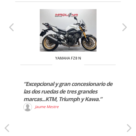
YAMAHA FZ8 N
que
“Excepcional y gran concesionario de
“Teng
vento
las dos ruedas de tres grandes
atenc
marcas...KTM, Triumph y Kawa.”
que h
ades.
para 
Jaume Mestre
oto.”
R