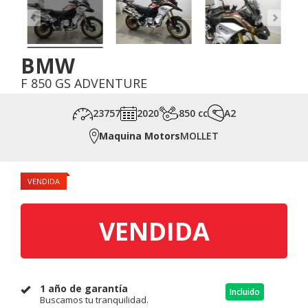
BMW
F 850 GS ADVENTURE
23757
2020
850 cc
A2
Maquina Motors
MOLLET
VENDIDA
VENDIDA
1 año de garantía
Incluido
Buscamos tu tranquilidad.