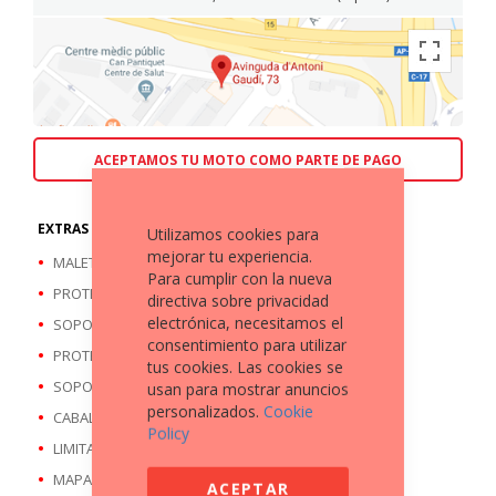
ACEPTAMOS TU MOTO COMO PARTE DE PAGO
EXTRAS A DESTACAR
Utilizamos cookies para
mejorar tu experiencia.
MALETA TRASERA
Para cumplir con la nueva
PROTECTOR CUBREMANOS
directiva sobre privacidad
electrónica, necesitamos el
SOPORTE TELEFONO MOVIL
consentimiento para utilizar
PROTECTOR BARRAS MOTOR
tus cookies. Las cookies se
SOPORTE MALETAS LATERALES
usan para mostrar anuncios
personalizados.
Cookie
CABALLETE CENTRAL
Policy
LIMITACION 35 KW ( APTA A2 )
MAPAS DE CONDUCCIÓN
ACEPTAR