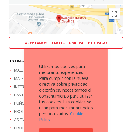
ACEPTAMOS TU MOTO COMO PARTE DE PAGO
EXTRAS A DESTACAR
Utilizamos cookies para
MALETA TRASERA
mejorar tu experiencia.
Para cumplir con la nueva
MALETAS LATERALES
directiva sobre privacidad
INTERMITENTES LED
electrónica, necesitamos el
PANTALLA ALTA
consentimiento para utilizar
tus cookies. Las cookies se
PUÑOS CALEFACTABLES
usan para mostrar anuncios
PROTECTOR CUBREMANOS
personalizados.
Cookie
Policy
ASIENTO REBAJADO
PROTECTOR DE FARO