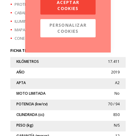
ACEPTAR
PROTECTOR BARRAS MOTOR
COOKIES
CABALLETE CENTRAL
ILUMINACIÓN LED
PERSONALIZAR
MAPAS DE CONDUCCIÓN
COOKIES
CONECTIVIDAD BLUETOOTH
FICHA TÉCNICA
KILÓMETROS
17.411
AÑO
2019
APTA
A2
MOTO LIMITADA
No
POTENCIA (kw/cv)
70 / 94
CILINDRADA (cc)
850
PESO (kg)
N/S
GARANTÍA (meses)
12