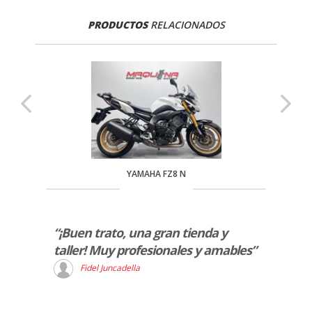
PRODUCTOS
RELACIONADOS
YAMAHA FZ8 N
r la
“¡Buen trato, una gran tienda y
“Serv
dores
taller! Muy profesionales y amables”
atent
cana
muy r
Fidel Juncadella
go el
D