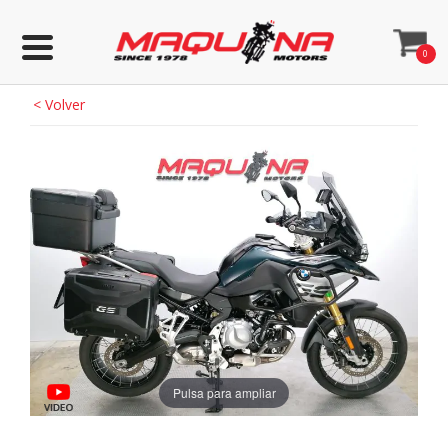
0
<
Volver
Pulsa para ampliar