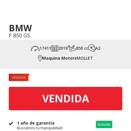
BMW
F 850 GS
17411
2019
850 cc
A2
Maquina Motors
MOLLET
VENDIDA
VENDIDA
1 año de garantía
Incluido
Buscamos tu tranquilidad.