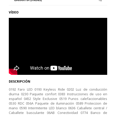
VÍDEO
DESCRIPCIÓN
0192 Faro LED 0193 Keyless Ride 0202 Luz de conducción
diurna 0230 Paquete confort 0383 Instrucciones de uso en
español 0452 Style Exclusive 0519 Punos calefaccionables
0530 RDC 056A Paquete de iluminación 0589 Proteccion de
mano 0590 Intermitente LED blanco 0636 Caballete central /
Caballete basculante 06AB Conectividad 0774 Banco de