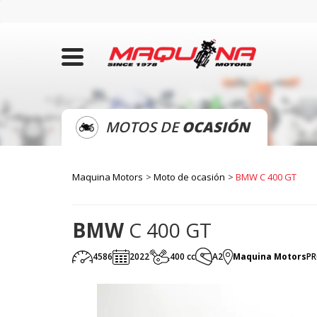
MOTOS DE
OCASIÓN
Maquina Motors
Moto de ocasión
BMW C 400 GT
BMW
C 400 GT
4586
2022
400 cc
A2
Maquina Motors
P