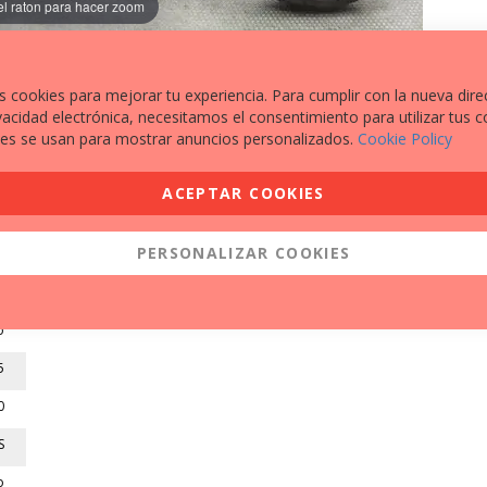
el raton para hacer zoom
s cookies para mejorar tu experiencia. Para cumplir con la nueva dire
vacidad electrónica, necesitamos el consentimiento para utilizar tus c
es se usan para mostrar anuncios personalizados.
Cookie Policy
EXTRAS A DESTACAR
ACEPTAR COOKIES
MALETA TRASERA
3
PROTECTOR RADIADOR
PERSONALIZAR COOKIES
7
PROTECTORES TOPES ANTI-CAÍDAS
2
o
5
0
S
o