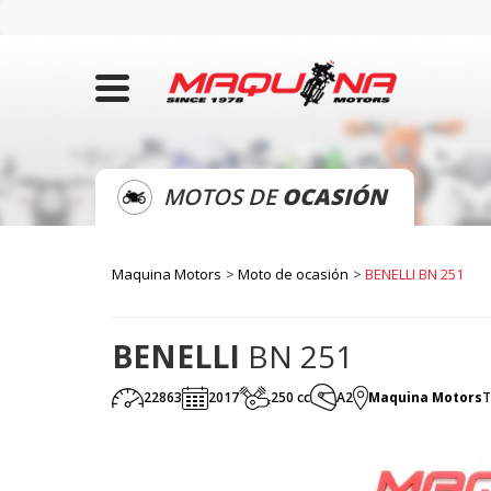
MOTOS DE
OCASIÓN
Maquina Motors
Moto de ocasión
BENELLI BN 251
BENELLI
BN 251
22863
2017
250 cc
A2
Maquina Motors
T