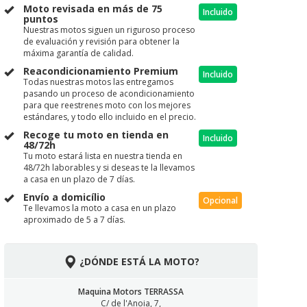
Moto revisada en más de 75
Incluido
puntos
Nuestras motos siguen un riguroso proceso
de evaluación y revisión para obtener la
máxima garantía de calidad.
Reacondicionamiento Premium
Incluido
Todas nuestras motos las entregamos
pasando un proceso de acondicionamiento
para que reestrenes moto con los mejores
estándares, y todo ello incluido en el precio.
Recoge tu moto en tienda en
Incluido
48/72h
Tu moto estará lista en nuestra tienda en
48/72h laborables y si deseas te la llevamos
a casa en un plazo de 7 días.
Envío a domicílio
Opcional
Te llevamos la moto a casa en un plazo
aproximado de 5 a 7 días.
¿DÓNDE ESTÁ LA MOTO?
Maquina Motors TERRASSA
C/ de l'Anoia, 7,