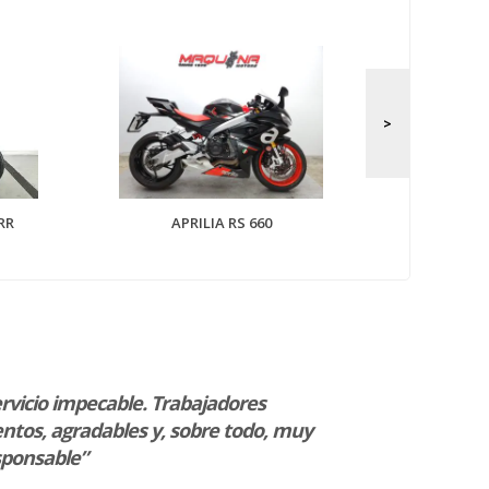
APRILIA 
RR
APRILIA RS 660
rvicio impecable. Trabajadores
“Servicio ven
ntos, agradables y, sobre todo, muy
Sergio Sanc
sponsable”