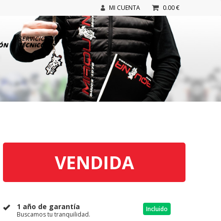
MI CUENTA
0.00 €
SERVICIO
IÓN
TÉCNICO
VENDIDA
1 año de garantía
Incluido
Buscamos tu tranquilidad.