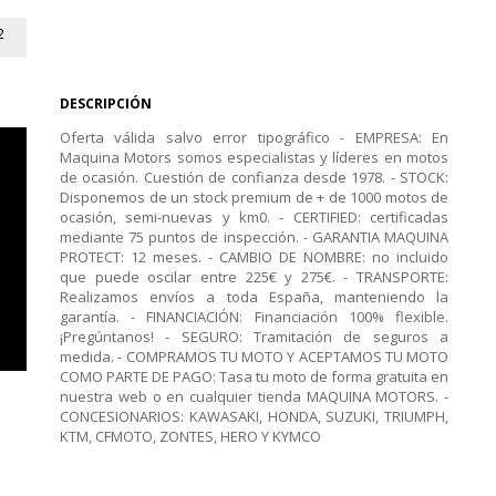
2
DESCRIPCIÓN
Oferta válida salvo error tipográfico - EMPRESA: En
Maquina Motors somos especialistas y líderes en motos
de ocasión. Cuestión de confianza desde 1978. - STOCK:
Disponemos de un stock premium de + de 1000 motos de
ocasión, semi-nuevas y km0. - CERTIFIED: certificadas
mediante 75 puntos de inspección. - GARANTIA MAQUINA
PROTECT: 12 meses. - CAMBIO DE NOMBRE: no incluido
que puede oscilar entre 225€ y 275€. - TRANSPORTE:
Realizamos envíos a toda España, manteniendo la
garantía. - FINANCIACIÓN: Financiación 100% flexible.
¡Pregúntanos! - SEGURO: Tramitación de seguros a
medida. - COMPRAMOS TU MOTO Y ACEPTAMOS TU MOTO
COMO PARTE DE PAGO: Tasa tu moto de forma gratuita en
nuestra web o en cualquier tienda MAQUINA MOTORS. -
CONCESIONARIOS: KAWASAKI, HONDA, SUZUKI, TRIUMPH,
KTM, CFMOTO, ZONTES, HERO Y KYMCO