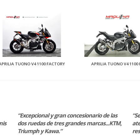
APRILIA TUONO V4 1100 FACTORY
APRILIA TUONO V4 1100 
“Excepcional y gran concesionario de las
“Se
mis
dos ruedas de tres grandes marcas...KTM,
ate
Triumph y Kawa.”
re