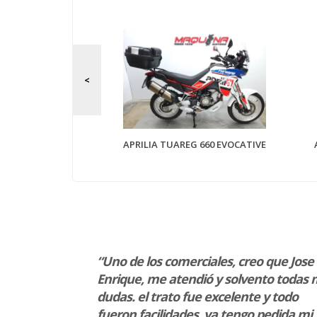
 750 GS
APRILIA TUAREG 660 EVOCATIVE
al, entrega
“Uno de los comerciales, creo que Jose
xplicación de
Enrique, me atendió y solvento todas 
dudas. el trato fue excelente y todo
fueron facilidades. ya tengo pedida mi