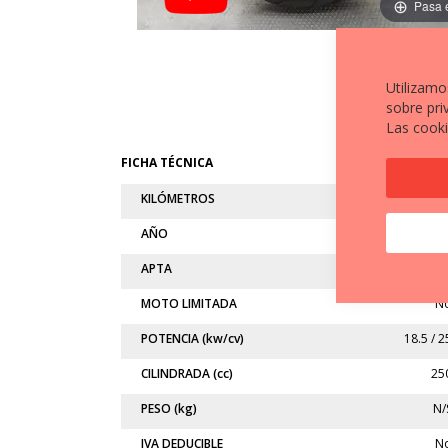
Pasa 
Utilizamo
sobre pri
Las cooki
FICHA TÉCNICA
KILÓMETROS
22.86
AÑO
201
APTA
A
MOTO LIMITADA
N
POTENCIA (kw/cv)
18.5 / 2
CILINDRADA (cc)
25
PESO (kg)
N/
IVA DEDUCIBLE
N