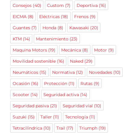
Consejos
(40)
Custom
(7)
Deportiva
(16)
EICMA
(8)
Eléctricas
(18)
Frenos
(9)
Guantes
(7)
Honda
(8)
Kawasaki
(20)
KTM
(14)
Mantenimiento
(23)
Maquina Motors
(19)
Mecánica
(8)
Motor
(9)
Movilidad sostenible
(16)
Naked
(29)
Neumáticos
(15)
Normativa
(12)
Novedades
(10)
Ocasión
(16)
Protección
(11)
Rutas
(9)
Scooter
(14)
Seguridad activa
(14)
Seguridad pasiva
(21)
Seguridad vial
(10)
Suzuki
(15)
Taller
(11)
Tecnología
(11)
Tetracilíndrica
(10)
Trail
(17)
Triumph
(19)