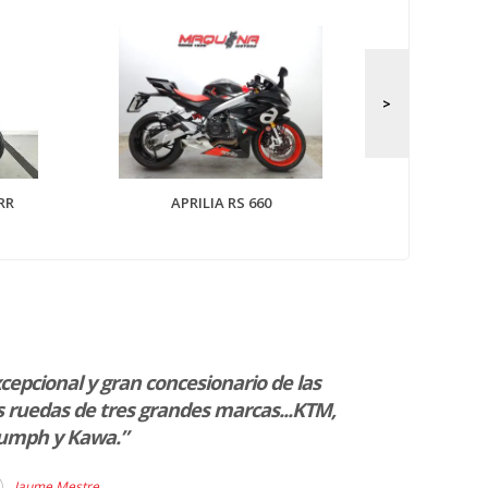
APRILIA 
RR
APRILIA RS 660
cepcional y gran concesionario de las
“La verdad es
 ruedas de tres grandes marcas...KTM,
muy satisfac
iumph y Kawa.”
BMW , no sólo
puerta de cas
Jaume Mestre