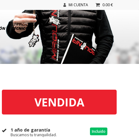
MI CUENTA
0.00 €
SERVICIO
IÓN
TÉCNICO
VENDIDA
1 año de garantía
Incluido
Buscamos tu tranquilidad.