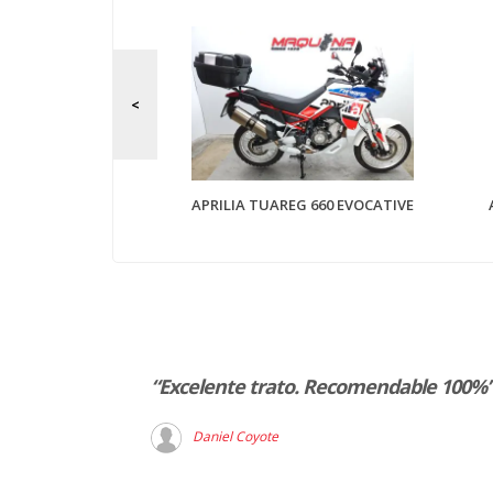
 400 X
APRILIA TUAREG 660 EVOCATIVE
ferencia en
“Excelente trato. Recomendable 100%
er agradable”
Daniel Coyote