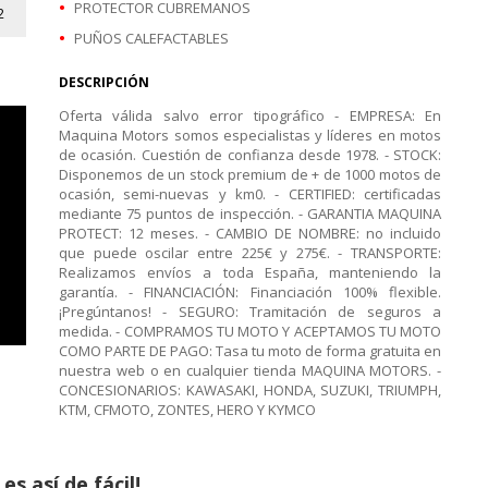
PROTECTOR CUBREMANOS
2
PUÑOS CALEFACTABLES
DESCRIPCIÓN
Oferta válida salvo error tipográfico - EMPRESA: En
Maquina Motors somos especialistas y líderes en motos
de ocasión. Cuestión de confianza desde 1978. - STOCK:
Disponemos de un stock premium de + de 1000 motos de
ocasión, semi-nuevas y km0. - CERTIFIED: certificadas
mediante 75 puntos de inspección. - GARANTIA MAQUINA
PROTECT: 12 meses. - CAMBIO DE NOMBRE: no incluido
que puede oscilar entre 225€ y 275€. - TRANSPORTE:
Realizamos envíos a toda España, manteniendo la
garantía. - FINANCIACIÓN: Financiación 100% flexible.
¡Pregúntanos! - SEGURO: Tramitación de seguros a
medida. - COMPRAMOS TU MOTO Y ACEPTAMOS TU MOTO
COMO PARTE DE PAGO: Tasa tu moto de forma gratuita en
nuestra web o en cualquier tienda MAQUINA MOTORS. -
CONCESIONARIOS: KAWASAKI, HONDA, SUZUKI, TRIUMPH,
KTM, CFMOTO, ZONTES, HERO Y KYMCO
 así de fácil!