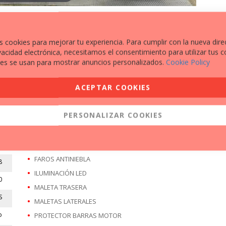
s cookies para mejorar tu experiencia. Para cumplir con la nueva dire
vacidad electrónica, necesitamos el consentimiento para utilizar tus c
es se usan para mostrar anuncios personalizados.
Cookie Policy
EXTRAS A DESTACAR
ACEPTAR COOKIES
ASIENTO CALEFACTABLE
0
CABALLETE CENTRAL
5
PERSONALIZAR COOKIES
CONECTIVIDAD BLUETOOTH
A
CONTROL DE VELOCIDAD
o
CUBRE CÁRTER
FAROS ANTINIEBLA
8
ILUMINACIÓN LED
0
MALETA TRASERA
S
MALETAS LATERALES
o
PROTECTOR BARRAS MOTOR