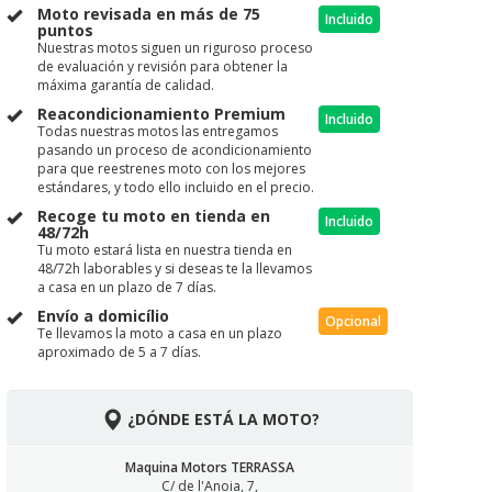
Moto revisada en más de 75
Incluido
puntos
Nuestras motos siguen un riguroso proceso
de evaluación y revisión para obtener la
máxima garantía de calidad.
Reacondicionamiento Premium
Incluido
Todas nuestras motos las entregamos
pasando un proceso de acondicionamiento
para que reestrenes moto con los mejores
estándares, y todo ello incluido en el precio.
Recoge tu moto en tienda en
Incluido
48/72h
Tu moto estará lista en nuestra tienda en
48/72h laborables y si deseas te la llevamos
a casa en un plazo de 7 días.
Envío a domicílio
Opcional
Te llevamos la moto a casa en un plazo
aproximado de 5 a 7 días.
¿DÓNDE ESTÁ LA MOTO?
Maquina Motors TERRASSA
C/ de l'Anoia, 7,