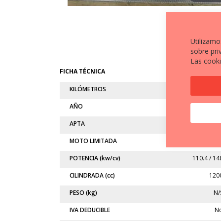
Utilizamo
sobre pri
Las cooki
FICHA TÉCNICA
KILÓMETROS
1.23
AÑO
202
APTA
MOTO LIMITADA
N
POTENCIA (kw/cv)
110.4 / 14
CILINDRADA (cc)
120
PESO (kg)
N/
IVA DEDUCIBLE
N