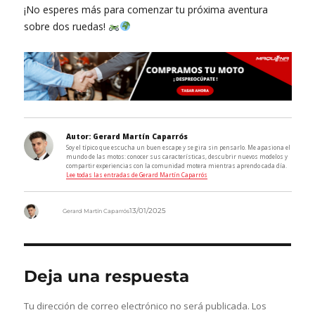
¡No esperes más para comenzar tu próxima aventura
sobre dos ruedas!
Autor:
Gerard Martín Caparrós
Soy el típico que escucha un buen escape y se gira sin pensarlo. Me apasiona el
mundo de las motos: conocer sus características, descubrir nuevos modelos y
compartir experiencias con la comunidad motera mientras aprendo cada día.
Lee todas las entradas de Gerard Martín Caparrós
Autor
13/01/2025
Gerard Martín Caparrós
Deja una respuesta
Tu dirección de correo electrónico no será publicada.
Los