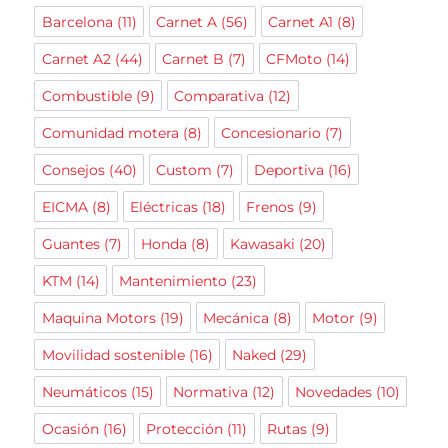
Barcelona
(11)
Carnet A
(56)
Carnet A1
(8)
Carnet A2
(44)
Carnet B
(7)
CFMoto
(14)
Combustible
(9)
Comparativa
(12)
Comunidad motera
(8)
Concesionario
(7)
Consejos
(40)
Custom
(7)
Deportiva
(16)
EICMA
(8)
Eléctricas
(18)
Frenos
(9)
Guantes
(7)
Honda
(8)
Kawasaki
(20)
KTM
(14)
Mantenimiento
(23)
Maquina Motors
(19)
Mecánica
(8)
Motor
(9)
Movilidad sostenible
(16)
Naked
(29)
Neumáticos
(15)
Normativa
(12)
Novedades
(10)
Ocasión
(16)
Protección
(11)
Rutas
(9)