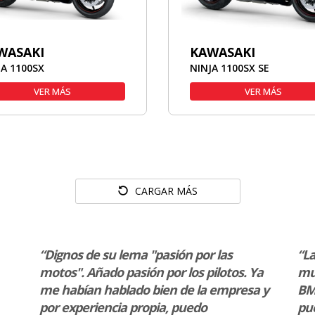
WASAKI
KAWASAKI
JA 1100SX
NINJA 1100SX SE
VER MÁS
VER MÁS
CARGAR MÁS
“Dignos de su lema "pasión por las
“La
motos". Añado pasión por los pilotos. Ya
mu
me habían hablado bien de la empresa y
BMW
por experiencia propia, puedo
pue