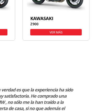
KAWASAKI
Z900
VER MÁS
 verdad es que la experiencia ha sido
“Tengo una T
y satisfactoria. He comprado una
de esta tiend
 , no sólo me la han traído a la
recibir. Reco
rta de casa, si no que además el
amantes de 