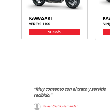
KAWASAKI
KA
VERSYS 1100
NIN
VER MÁS
o que Jose
“Muy contento con el trato y servicio
nto todas mis
recibido.”
 y todo
Xavier Castillo Fernandez
 pedida mi