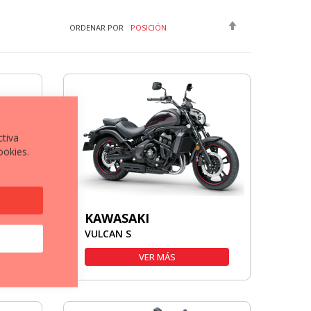
FIJAR
ORDENAR POR
DIRECCIÓN
DESCENDENTE
ctiva
ookies.
KAWASAKI
VULCAN S
VER MÁS