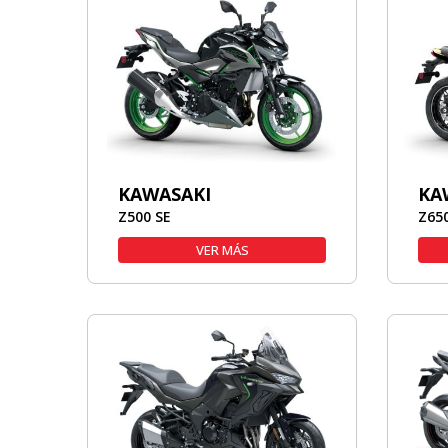
KAWASAKI
KA
Z500 SE
Z65
VER MÁS