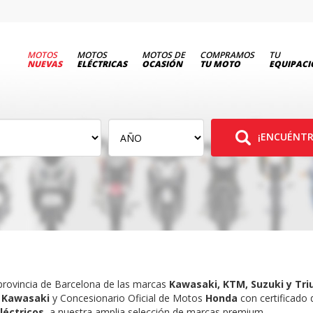
MOTOS
MOTOS
MOTOS DE
COMPRAMOS
TU
NUEVAS
ELÉCTRICAS
OCASIÓN
TU MOTO
EQUIPAC
¡ENCUÉNTR
provincia de Barcelona de las marcas
Kawasaki, KTM, Suzuki y Tr
s
Kawasaki
y Concesionario Oficial de Motos
Honda
con certificado
léctricos,
a nuestra amplia selección de marcas premium.