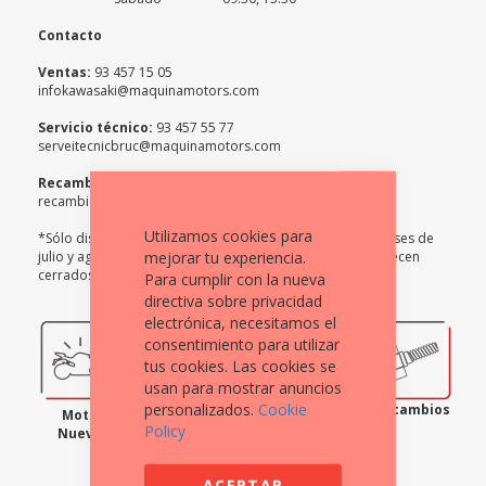
Contacto
Ventas:
93 457 15 05
infokawasaki@maquinamotors.com
Servicio técnico:
93 457 55 77
serveitecnicbruc@maquinamotors.com
Recambios:
93 457 69 94
recambios3@maquinamotors.com
Utilizamos cookies para
*Sólo disponible el departamento de venta de motos. Meses de
mejorar tu experiencia.
julio y agosto todas las tiendas y departamentos permanecen
cerrados en sábado.
Para cumplir con la nueva
directiva sobre privacidad
electrónica, necesitamos el
consentimiento para utilizar
tus cookies. Las cookies se
usan para mostrar anuncios
personalizados.
Cookie
Moto
Servicio
Equipación
Recambios
Moto
Ocasión
Técnico
Policy
Nueva
ACEPTAR