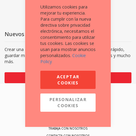
¿Has olvidado tu contraseña?
Utilizamos cookies para
mejorar tu experiencia.
Para cumplir con la nueva
directiva sobre privacidad
electrónica, necesitamos el
Nuevos clientes
consentimiento para utilizar
tus cookies. Las cookies se
Crear una cuenta tiene muchos beneficios: Pago más rápido,
usan para mostrar anuncios
guardar más de una dirección, seguimiento de pedidos y mucho
personalizados.
Cookie
más.
Policy
ACEPTAR
Crear una cuenta
COOKIES
Síguenos en:
PERSONALIZAR
COOKIES
QUIÉNES SOMOS
TRABAJA CON NOSOTROS
CONTACTA CON NOSOTROS