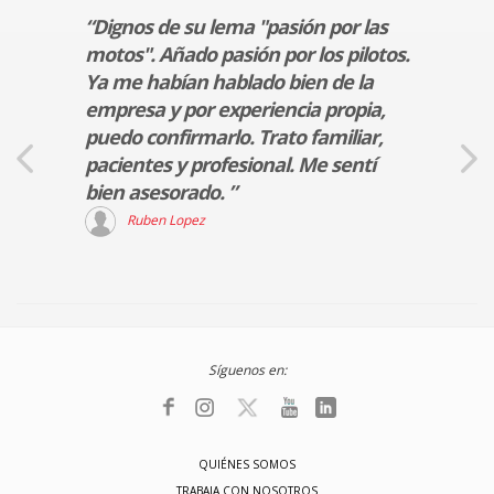
 sobre
“Dignos de su lema "pasión por las
“Desd
 la
motos". Añado pasión por los pilotos.
confi
Ya me habían hablado bien de la
excel
empresa y por experiencia propia,
su eq
tras
puedo confirmarlo. Trato familiar,
total
pacientes y profesional. Me sentí
A
bien asesorado. ”
Ruben Lopez
Síguenos en:
QUIÉNES SOMOS
TRABAJA CON NOSOTROS