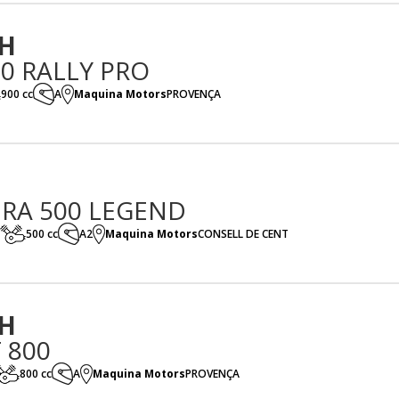
H
00 RALLY PRO
900 cc
A
Maquina Motors
PROVENÇA
RA 500 LEGEND
500 cc
A2
Maquina Motors
CONSELL DE CENT
H
 800
800 cc
A
Maquina Motors
PROVENÇA