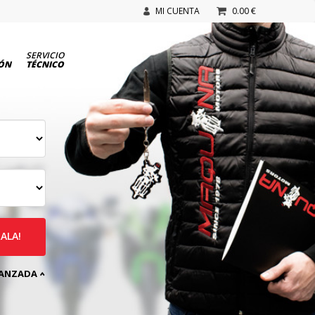
MI CUENTA
0.00 €
SERVICIO
IÓN
TÉCNICO
ALA!
VANZADA