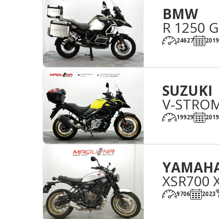
BMW
R 1250 
24627
2019
SUZUKI
V-STROM
19929
2019
YAMAH
XSR700 
9706
2023