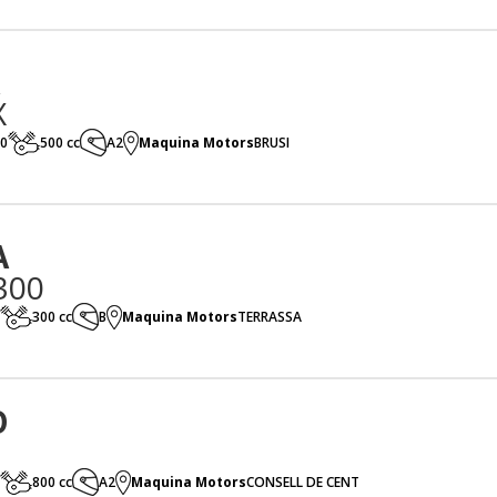
X
0
500 cc
A2
Maquina Motors
BRUSI
A
300
300 cc
B
Maquina Motors
TERRASSA
O
800 cc
A2
Maquina Motors
CONSELL DE CENT