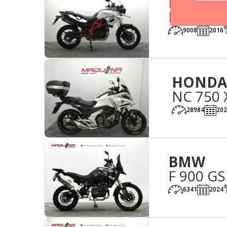
BMW
F 700 GS
9008
2016
HONDA
NC 750 
28984
202
BMW
F 900 GS
6341
2024