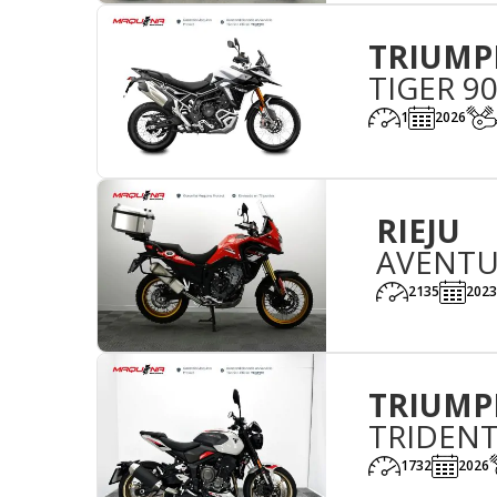
TRIUMP
TIGER 9
1
2026
RIEJU
AVENTU
2135
2023
TRIUMP
TRIDENT
1732
2026