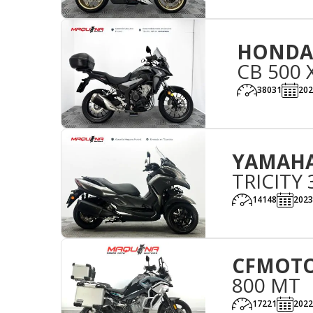
HONDA
CB 500 
38031
202
YAMAH
TRICITY 
14148
2023
CFMOT
800 MT
17221
2022