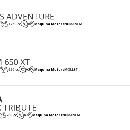
GS ADVENTURE
1250 cc
A
Maquina Motors
NUMANCIA
 650 XT
650 cc
A2
Maquina Motors
MOLLET
A
X TRIBUTE
700 cc
A2
Maquina Motors
NUMANCIA