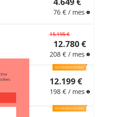
4.649 €
76 € / mes
15.195 €
12.780 €
208 € / mes
ACCESORIOS EXTRAS
ctiva
12.199 €
ookies.
198 € / mes
ACCESORIOS EXTRAS