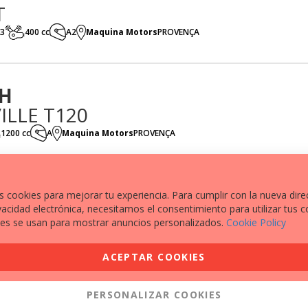
T
3
400 cc
A2
Maquina Motors
PROVENÇA
H
LLE T120
1200 cc
A
Maquina Motors
PROVENÇA
s cookies para mejorar tu experiencia. Para cumplir con la nueva dire
vacidad electrónica, necesitamos el consentimiento para utilizar tus c
S
es se usan para mostrar anuncios personalizados.
Cookie Policy
1250 cc
A
Maquina Motors
MOLLET
ACEPTAR COOKIES
PERSONALIZAR COOKIES