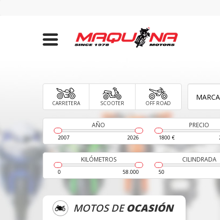
CARRETERA
SCOOTER
OFF ROAD
AÑO
PRECIO
2007
2026
1800 €
KILÓMETROS
CILINDRADA
0
58.000
50
MOTOS DE
OCASIÓN