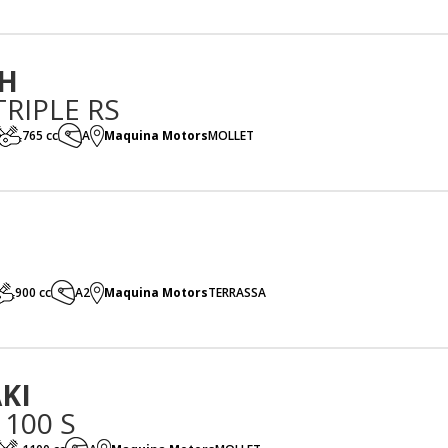
H
TRIPLE RS
765 cc
A
Maquina Motors
MOLLET
900 cc
A2
Maquina Motors
TERRASSA
KI
1100 S