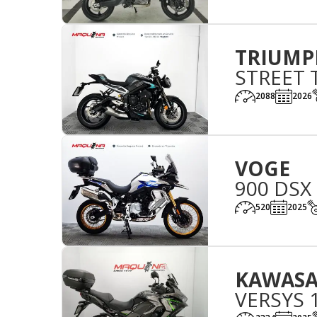
TRIUMP
STREET 
2088
2026
VOGE
900 DSX
520
2025
KAWASA
VERSYS 