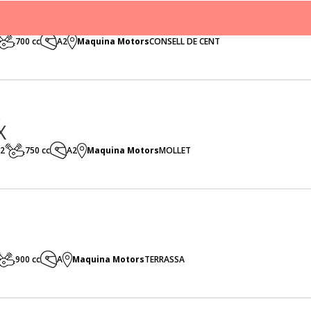
700 cc
A2
Maquina Motors
CONSELL DE CENT
X
2
750 cc
A2
Maquina Motors
MOLLET
900 cc
A
Maquina Motors
TERRASSA