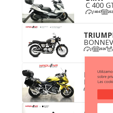
C 400 G
14047
202
TRIUMP
BONNEVI
1
2026
Utilizamo
BMW
sobre pri
R 1250 R
Las cooki
33884
2021